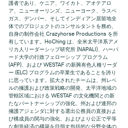
護者であり、ケニア、ワイカト、アオテアロ
ア、ニューオーリンズ、ニューヨーク、ラスベ
ガス、デンバー、そしてインディアン居留地全
体でのプロジェクトのコンサルタントを務め、
自身の制作会社 Crazyhorse Productions を所
有しています。HoChing は、全米太平洋系アメ
リカ人リーダーシップ研究所 (NAPALI)、ハーバ
ード大学の行政フェローシップ プログラム
(AFP)、および WESTAF の新興有色人種リーダ
ー (ELC) プログラムの卒業生であることを誇り
に思っています。拡大されたチームは、州レベ
ルの擁護および政策戦略の開発、太平洋地域の
管轄区域における WESTAF の文化機関との新
たなパートナーシップの強化、州および連邦の
擁護アジェンダに対する選出公務員の直接およ
び構成員の関与の強化、およびより公正で平等
な創造経済の構築を目指す包括的な分野全体の