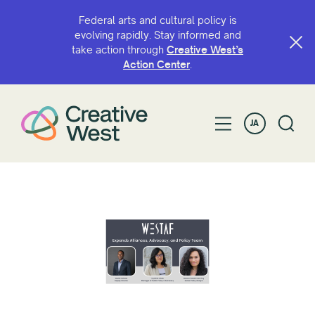
Federal arts and cultural policy is
evolving rapidly. Stay informed and
take action through
Creative West’s
Action Center
.
JA