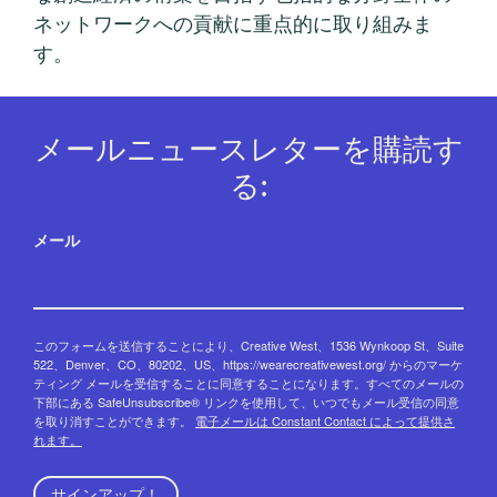
ネットワークへの貢献に重点的に取り組みま
す。
メールニュースレターを購読す
る:
メール
このフォームを送信することにより、Creative West、1536 Wynkoop St、Suite
522、Denver、CO、80202、US、https://wearecreativewest.org/ からのマーケ
ティング メールを受信することに同意することになります。すべてのメールの
下部にある SafeUnsubscribe® リンクを使用して、いつでもメール受信の同意
を取り消すことができます。
電子メールは Constant Contact によって提供さ
れます。
サインアップ！