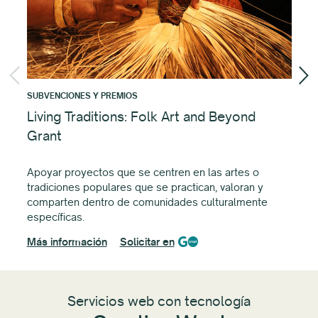
SUBVENCIONES Y PREMIOS
SUB
Living Traditions: Folk Art and Beyond
To
Grant
Apo
la 
Apoyar proyectos que se centren en las artes o
lit
tradiciones populares que se practican, valoran y
comparten dentro de comunidades culturalmente
Má
específicas.
Más información
Solicitar en
Servicios web con tecnología