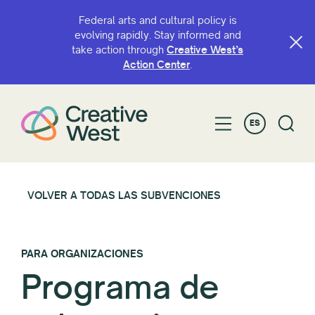
Federal arts and cultural policy is
evolving rapidly. Stay informed and
take action through
Creative West’s
Action Center
.
ES
VOLVER A TODAS LAS SUBVENCIONES
PARA ORGANIZACIONES
Programa de