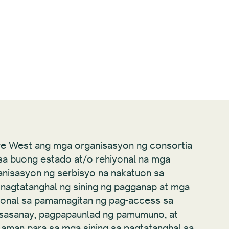
ive West ang mga organisasyon ng consortia
t sa buong estado at/o rehiyonal na mga
anisasyon ng serbisyo na nakatuon sa
 nagtatanghal ng sining ng pagganap at mga
yonal sa pamamagitan ng pag-access sa
sasanay, pagpapaunlad ng pamumuno, at
laman para sa mga sining sa pagtatanghal sa