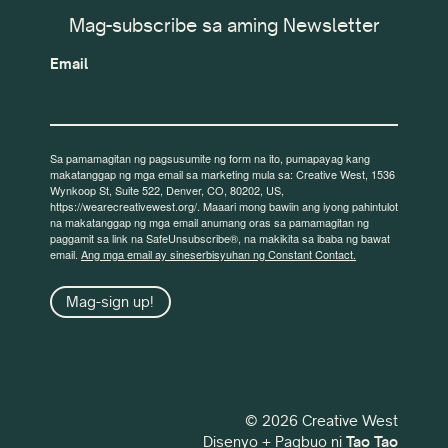
Mag-subscribe sa aming Newsletter
Email
Sa pamamagitan ng pagsusumite ng form na ito, pumapayag kang
makatanggap ng mga email sa marketing mula sa: Creative West, 1536
Wynkoop St, Suite 522, Denver, CO, 80202, US,
https://wearecreativewest.org/. Maaari mong bawiin ang iyong pahintulot
na makatanggap ng mga email anumang oras sa pamamagitan ng
paggamit sa link na SafeUnsubscribe®, na makikita sa ibaba ng bawat
email.
Ang mga email ay sineserbisyuhan ng Constant Contact.
Mag-sign up!
© 2026 Creative West
Disenyo + Pagbuo ni
Tao Tao