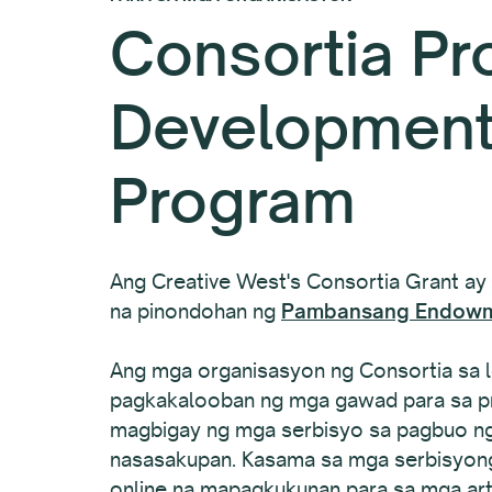
Consortia Pr
Development
Program
Ang Creative West's Consortia Grant a
na pinondohan ng
Pambansang Endowme
Ang mga organisasyon ng Consortia sa l
pagkakalooban ng mga gawad para sa p
magbigay ng mga serbisyo sa pagbuo ng
nasasakupan. Kasama sa mga serbisyong
online na mapagkukunan para sa mga arti