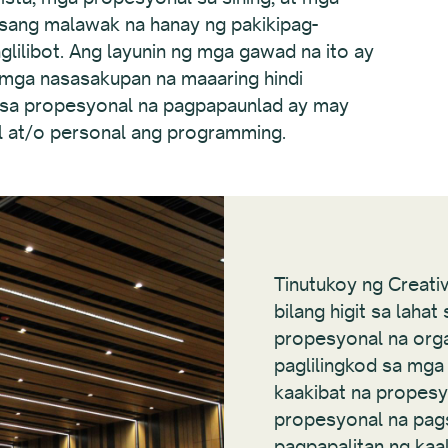
isang malawak na hanay ng pakikipag-
ilibot. Ang layunin ng mga gawad na ito ay
mga nasasakupan na maaaring hindi
 sa propesyonal na pagpapaunlad ay may
al at/o personal ang programming.
Tinutukoy ng Creat
bilang higit sa laha
propesyonal na org
paglilingkod sa mga
kaakibat na propes
propesyonal na pag
pagpapalitan ng kaa