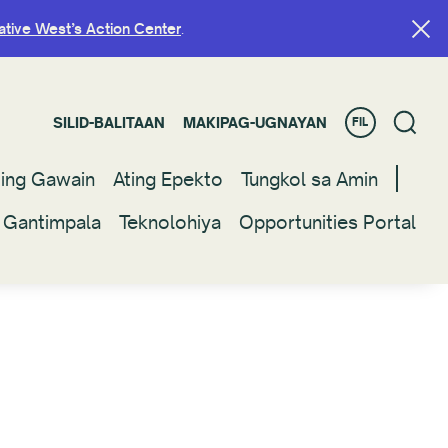
ative West’s Action Center
ative West’s Action Center
.
.
SILID-BALITAAN
SILID-BALITAAN
MAKIPAG-UGNAYAN
MAKIPAG-UGNAYAN
FIL
FIL
ting Gawain
ting Gawain
Ating Epekto
Ating Epekto
Tungkol sa Amin
Tungkol sa Amin
 Gantimpala
 Gantimpala
Teknolohiya
Teknolohiya
Opportunities Portal
Opportunities Portal