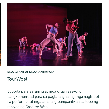
MGA GRANT AT MGA GANTIMPALA
TourWest
Suporta para sa sining at mga organisasyong
pangkomunidad para sa pagtatanghal ng mga naglilibot
na performer at mga artistang pampanitikan sa loob ng
rehiyon ng Creative West.