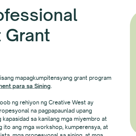
ofessional
 Grant
y isang mapagkumpitensyang grant program
nt para sa Sining
.
oob ng rehiyon ng Creative West ay
ropesyonal na pagpapaunlad upang
 kapasidad sa kanilang mga miyembro at
 ito ang mga workshop, kumperensya, at
sta, mga propesyonal sa sining, at mga