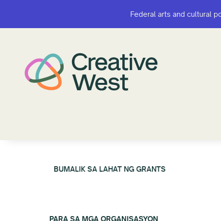
Federal arts and cultural p
Federal arts and cultural p
BUMALIK SA LAHAT NG GRANTS
PARA SA MGA ORGANISASYON