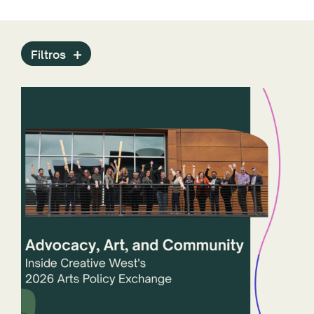
Comunicados de prensa
Programas
Archivo de arte público
Filtros
Informes
Personal
Agencias artísticas estatales
Historias
Tecnología
ZAPP
Año
Estados y jurisdicciones