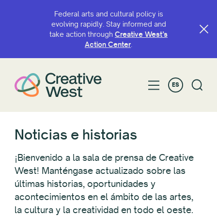
Federal arts and cultural policy is
evolving rapidly. Stay informed and
take action through
Creative West’s
FILTRAR POR
Action Center
.
Categoría
ES
Defensa
Awardee/Artist Spotlight
Blogs
Cafetería
Noticias e historias
Convocatorias
GO Smart
¡Bienvenido a la sala de prensa de Creative
Oportunidades de subvención
West! Manténgase actualizado sobre las
últimas historias, oportunidades y
Mirar hacia el oeste
acontecimientos en el ámbito de las artes,
Noticias
la cultura y la creatividad en todo el oeste.
Política