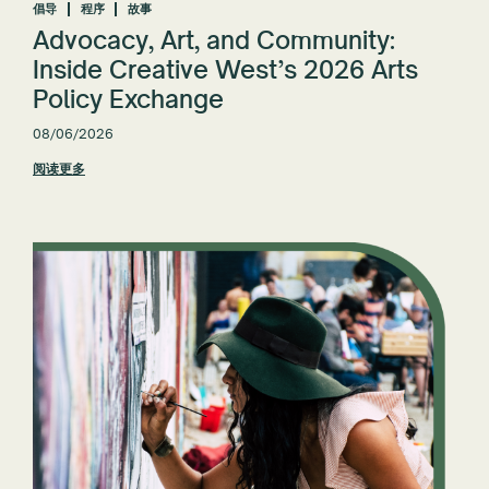
倡导
程序
故事
Advocacy, Art, and Community:
全部重置
Inside Creative West’s 2026 Arts
Policy Exchange
08/06/2026
阅读更多