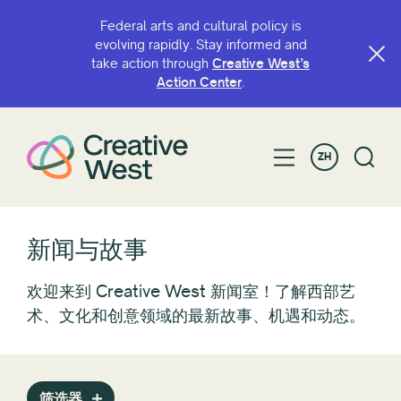
Federal arts and cultural policy is
evolving rapidly. Stay informed and
take action through
Creative West’s
过滤方式
Action Center
.
类别
ZH
倡导
Awardee/Artist Spotlight
博客
咖啡店
新闻与故事
会议
欢迎来到 Creative West 新闻室！了解西部艺
智能出行
术、文化和创意领域的最新故事、机遇和动态。
资助机会
向西看
消息
政策
筛选器