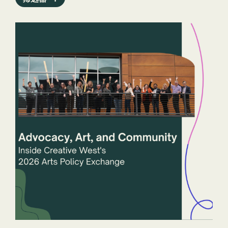
新闻稿
程序
公共艺术档案馆
报告
职员
州立艺术机构
故事
技术
扎普
年
州和司法管辖区