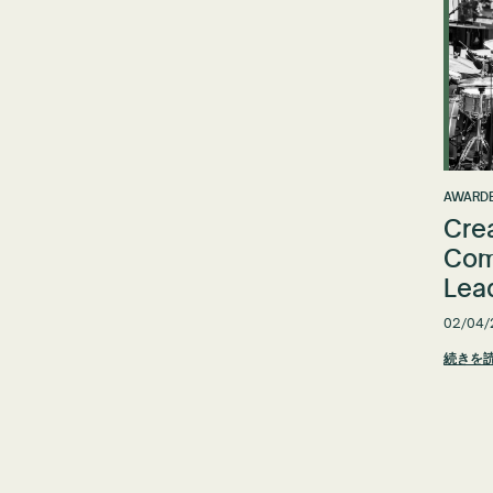
AWARDE
Cre
Com
Lea
02/04/
続きを