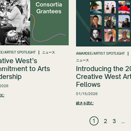
E/ARTIST SPOTLIGHT
ニュース
AWARDEE/ARTIST SPOTLIGHT
ative West’s
ニュース
mitment to Arts
Introducing the 
dership
Creative West Art
Fellows
2026
01/15/2026
読む
続きを読む
1
2
3
…