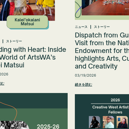
ニュース
ストーリー
Dispatch from Gu
Visit from the Nat
ストーリー
ing with Heart: Inside
Endowment for th
 World of ArtsWA’s
highlights Arts, C
i Matsui
and Creativity
2026
03/19/2026
読む
続きを読む