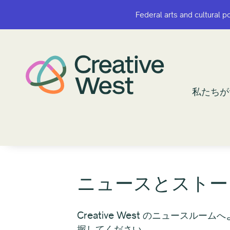
Federal arts and cultural p
Federal arts and cultural p
私たちが
私たちが
ニュースとストー
Creative West のニュー
握してください。