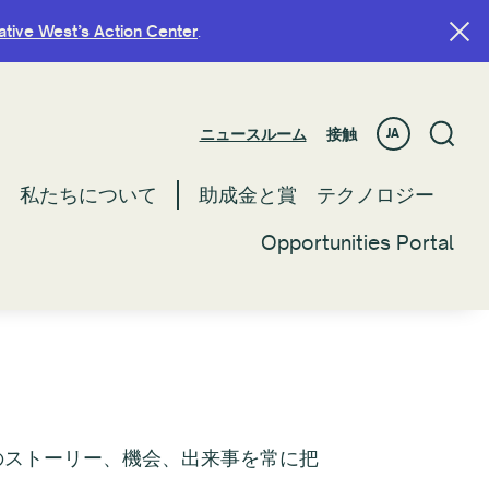
ative West’s Action Center
ative West’s Action Center
.
.
ニュースルーム
ニュースルーム
接触
接触
JA
JA
私たちについて
私たちについて
助成金と賞
助成金と賞
テクノロジー
テクノロジー
Opportunities Portal
Opportunities Portal
最新のストーリー、機会、出来事を常に把