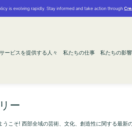
olicy is evolving rapidly. Stay informed and take action through
olicy is evolving rapidly. Stay informed and take action through
Cre
Cre
サービスを提供する人々
サービスを提供する人々
私たちの仕事
私たちの仕事
私たちの影響
私たちの影響
リー
スルームへようこそ! 西部全域の芸術、文化、創造性に関する