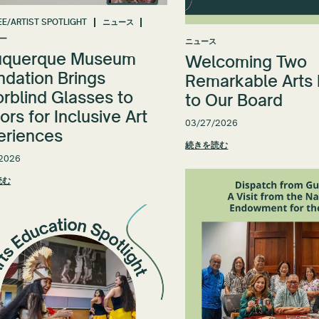
E/ARTIST SPOTLIGHT
ニュース
ー
ニュース
uquerque Museum
Welcoming Two
ndation Brings
Remarkable Arts
rblind Glasses to
to Our Board
tors for Inclusive Art
03/27/2026
eriences
続きを読む
2026
読む