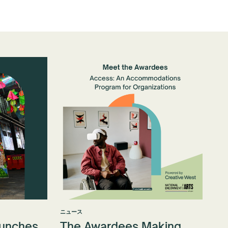
ニュース
aunches
The Awardees Making