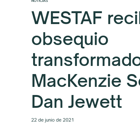
NOTICIAS
WESTAF reci
obsequio
transformado
MacKenzie Sc
Dan Jewett
22 de junio de 2021