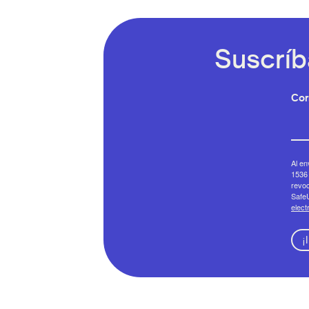
Suscríb
Cor
Al en
1536 
revoc
SafeU
elect
¡