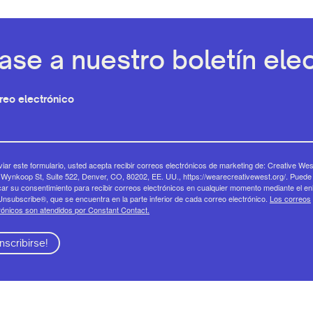
ase a nuestro boletín elec
reo electrónico
viar este formulario, usted acepta recibir correos electrónicos de marketing de: Creative Wes
Wynkoop St, Suite 522, Denver, CO, 80202, EE. UU., https://wearecreativewest.org/. Puede
ar su consentimiento para recibir correos electrónicos en cualquier momento mediante el en
nsubscribe®, que se encuentra en la parte inferior de cada correo electrónico.
Los correos
rónicos son atendidos por Constant Contact.
Inscribirse!