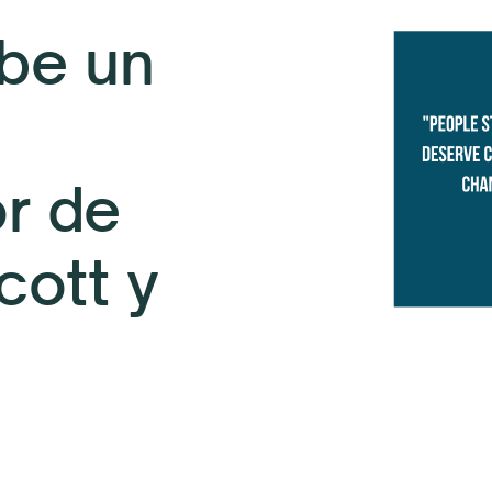
be un
r de
ott y