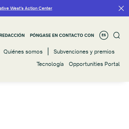
ative West’s Action Center
ative West’s Action Center
.
.
REDACCIÓN
REDACCIÓN
PÓNGASE EN CONTACTO CON
PÓNGASE EN CONTACTO CON
ES
ES
Quiénes somos
Quienes somos
Subvenciones y premios
Subvenciones y premios
Tecnología
Tecnología
Opportunities Portal
Opportunities Portal