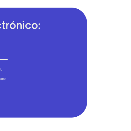
trónico:
t,
lace