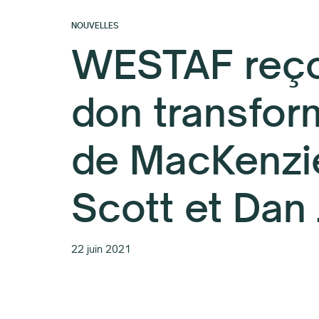
NOUVELLES
WESTAF reço
don transfor
de MacKenzi
Scott et Dan
22 juin 2021