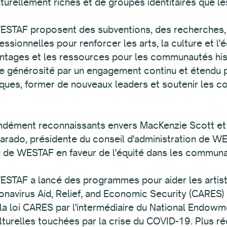
lturellement riches et de groupes identitaires que l
STAF proposent des subventions, des recherches, 
ssionnelles pour renforcer les arts, la culture et l'
vantages et les ressources pour les communautés h
 générosité par un engagement continu et étendu po
stiques, former de nouveaux leaders et soutenir les
dément reconnaissants envers MacKenzie Scott et
arado, présidente du conseil d'administration de W
 de WESTAF en faveur de l'équité dans les communa
ESTAF a lancé des programmes pour aider les artiste
navirus Aid, Relief, and Economic Security (CARES) 
la loi CARES par l'intermédiaire du National Endowmen
culturelles touchées par la crise du COVID-19. Plus