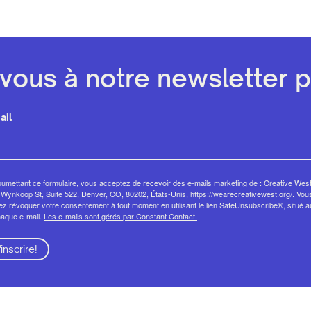
ous à notre newsletter pa
ail
umettant ce formulaire, vous acceptez de recevoir des e-mails marketing de : Creative West
Wynkoop St, Suite 522, Denver, CO, 80202, États-Unis, https://wearecreativewest.org/. Vou
z révoquer votre consentement à tout moment en utilisant le lien SafeUnsubscribe®, situé 
haque e-mail.
Les e-mails sont gérés par Constant Contact.
'inscrire!