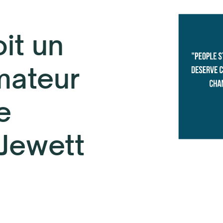
it un
mateur
e
 Jewett