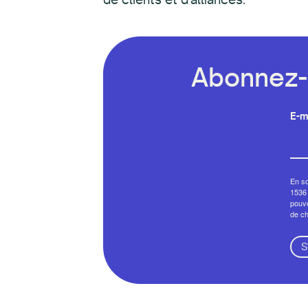
Abonnez-v
E-m
En so
1536 
pouve
de c
S