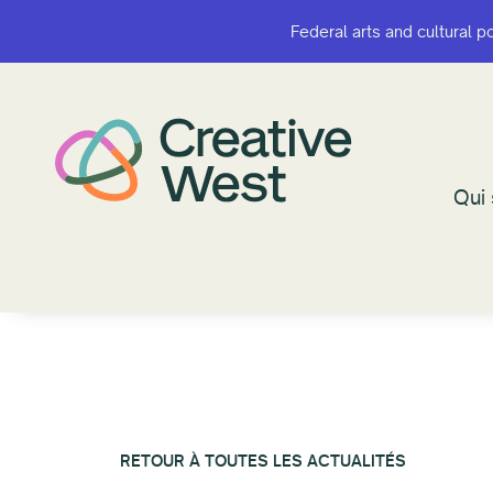
Federal arts and cultural p
Federal arts and cultural p
Qui
Qui
RETOUR À TOUTES LES ACTUALITÉS