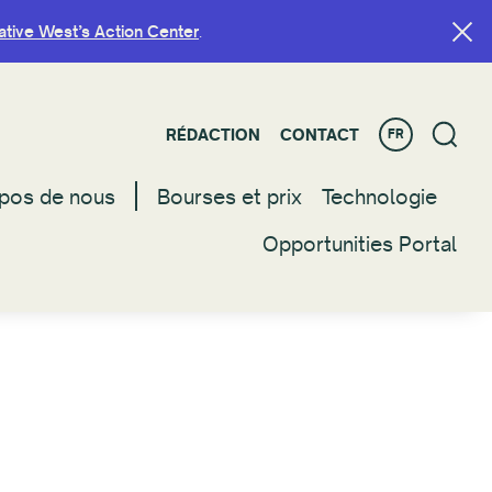
ative West’s Action Center
ative West’s Action Center
.
.
RÉDACTION
RÉDACTION
CONTACT
CONTACT
FR
FR
pos de nous
pos de nous
Bourses et prix
Bourses et prix
Technologie
Technologie
Opportunities Portal
Opportunities Portal