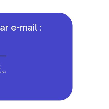
r e-mail :
,
s
au bas