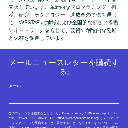
支援しています。革新的なプログラミング、擁
護、研究、テクノロジー、助成金の提供を通じ
て、WESTAF は地域および全国的な顧客と提携
のネットワークを通じて、芸術の創造的な発展
と保存を促進しています。
メールニュースレターを購読す
る:
メール
このフォームを送信することにより、Creative West、1536 Wynkoop St、Suite
522、Denver、CO、80202、US、https://wearecreativewest.org/ からのマーケ
ティング メールを受信することに同意することになります。すべてのメールの
下部にある SafeUnsubscribe® リンクを使用して、いつでもメール受信の同意