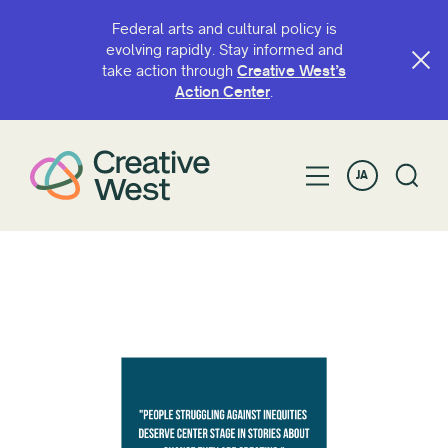
Federal arts and cultural policy is
evolving rapidly. Stay informed and
take action through
Creative West’s
Action Center
.
JA