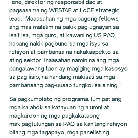
Tené, direktor ng responsibilidad at
pagsasama ng WESTAF at LoCF strategic
lead. "Maaasahan ng mga bagong fellows
ang mas malalim na pakikipag-ugnayan sa
isa't isa, mga guro, at kawani ng US RAO,
habang nakikipagbuno sa mga isyu sa
rehiyon at pambansa na nakakaapekto sa
ating sektor. Inaasahan namin na ang mga
pangalawang taon ay magiging mga kasosyo
sa pag-iisip, na handang makisali sa mga
pambansang pag-uusap tungkol sa sining."
Sa pagkumpleto ng programa, lumipat ang
mga kalahok sa katayuan ng alumni at
magkaroon ng mga pagkakataong
makipagtulungan sa RAO sa kanilang rehiyon
bilang mga tagapayo, mga panelist ng