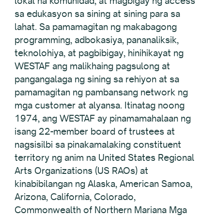
lokal na komunidad, at magbigay ng access
sa edukasyon sa sining at sining para sa
lahat. Sa pamamagitan ng makabagong
programming, adbokasiya, pananaliksik,
teknolohiya, at pagbibigay, hinihikayat ng
WESTAF ang malikhaing pagsulong at
pangangalaga ng sining sa rehiyon at sa
pamamagitan ng pambansang network ng
mga customer at alyansa. Itinatag noong
1974, ang WESTAF ay pinamamahalaan ng
isang 22-member board of trustees at
nagsisilbi sa pinakamalaking constituent
territory ng anim na United States Regional
Arts Organizations (US RAOs) at
kinabibilangan ng Alaska, American Samoa,
Arizona, California, Colorado,
Commonwealth of Northern Mariana Mga