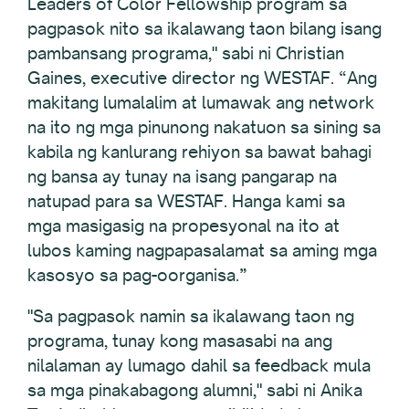
Leaders of Color Fellowship program sa
pagpasok nito sa ikalawang taon bilang isang
pambansang programa," sabi ni Christian
Gaines, executive director ng WESTAF. “Ang
makitang lumalalim at lumawak ang network
na ito ng mga pinunong nakatuon sa sining sa
kabila ng kanlurang rehiyon sa bawat bahagi
ng bansa ay tunay na isang pangarap na
natupad para sa WESTAF. Hanga kami sa
mga masigasig na propesyonal na ito at
lubos kaming nagpapasalamat sa aming mga
kasosyo sa pag-oorganisa.”
"Sa pagpasok namin sa ikalawang taon ng
programa, tunay kong masasabi na ang
nilalaman ay lumago dahil sa feedback mula
sa mga pinakabagong alumni," sabi ni Anika