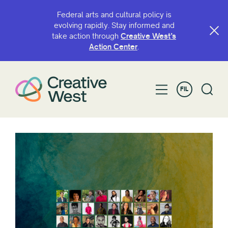
Federal arts and cultural policy is
evolving rapidly. Stay informed and
take action through
Creative West’s
Action Center
.
FIL