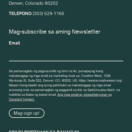
Denver, Colorado 80202
TELEPONO
(303) 629-1166
Mag-subscribe sa aming Newsletter
Email
Sa pamamagitan ng pagsusumite ng form na ito, pumapayag kang
makatanggap ng mga email sa marketing mula sa: Creative West, 1536
Wynkoop St, Suite 522, Denver, CO, 80202, US, https://wearecreativewest.org/.
Maaari mong bawiin ang iyong pahintulot na makatanggap ng mga email
anumang oras sa pamamagitan ng paggamit sa link na SafeUnsubscribe®, na
makikita sa ibaba ng bawat email.
Ang mga email ay sineserbisyuhan ng
Constant Contact.
Mag-sign up!