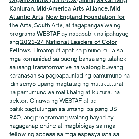
Kanluran
,
Mid-America Arts Alliance
,
Mid
Atlantic Arts
,
New England Foundation for
the Arts
, South Arts, at tagapangasiwa ng
programa
WESTAF
ay nasasabik na ipahayag
ang
2023-24 National Leaders of Color
Fellows
. Limampu't apat na pinuno mula sa
mga komunidad sa buong bansa ang lalahok
sa isang transformative na walong buwang
karanasan sa pagpapaunlad ng pamumuno na
idinisenyo upang magtatag ng multikultural
na pamumuno sa malikhaing at kultural na
sektor. Ginawa ng WESTAF at sa
pakikipagtulungan sa limang iba pang US
RAO, ang programang walang bayad ay
nagaganap online at magbibigay sa mga
fellow ng access sa mga espesyalista sa