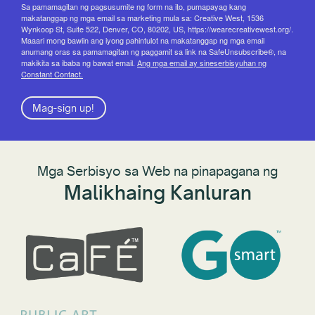
Sa pamamagitan ng pagsusumite ng form na ito, pumapayag kang
makatanggap ng mga email sa marketing mula sa: Creative West, 1536
Wynkoop St, Suite 522, Denver, CO, 80202, US, https://wearecreativewest.org/.
Maaari mong bawiin ang iyong pahintulot na makatanggap ng mga email
anumang oras sa pamamagitan ng paggamit sa link na SafeUnsubscribe®, na
makikita sa ibaba ng bawat email.
Ang mga email ay sineserbisyuhan ng
Constant Contact.
Mag-sign up!
Mga Serbisyo sa Web na pinapagana ng
Malikhaing Kanluran