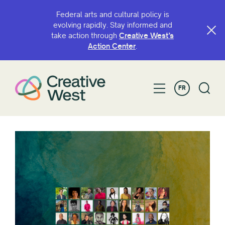
Federal arts and cultural policy is
evolving rapidly. Stay informed and
take action through
Creative West’s
Action Center
.
FR