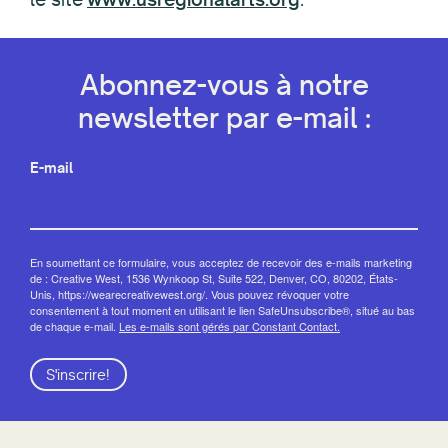
Abonnez-vous à notre
newsletter par e-mail :
E-mail
En soumettant ce formulaire, vous acceptez de recevoir des e-mails marketing
de : Creative West, 1536 Wynkoop St, Suite 522, Denver, CO, 80202, États-
Unis, https://wearecreativewest.org/. Vous pouvez révoquer votre
consentement à tout moment en utilisant le lien SafeUnsubscribe®, situé au bas
de chaque e-mail.
Les e-mails sont gérés par Constant Contact.
S'inscrire!