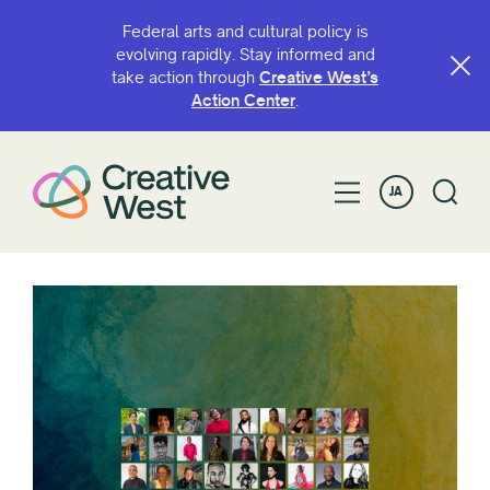
Federal arts and cultural policy is
evolving rapidly. Stay informed and
take action through
Creative West’s
Action Center
.
JA