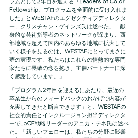
ラムとして2年目を迎える『Leaders of Color
Fellowship』プログラムを全面的に受け入れま
した」とWESTAFのエグゼクティブディレクタ
ー、クリスチャン・ゲインズ氏は述べた。「献
身的な芸術指導者のネットワークが深まり、西
部地域を超えて国内のあらゆる地域に拡大して
いく様子を見るのは、WESTAFにとってまさに
夢の実現です。私たちはこれらの情熱的な専門
家たちに畏敬の念を抱き、主催パートナーに深
く感謝しています。」
「プログラム2年目を迎えるにあたり、最近の
卒業生からのフィードバックのおかげで内容が
充実してきたと断言できます」と、WESTAFの
社会的責任とインクルージョン担当ディレクタ
ーでLoCF戦略リーダーのアニカ・テネ氏は述べ
た。「新しいフェローは、私たちの分野に影響