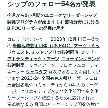
シップのフェロー54名が発表
今月から8か月間のユニークなリーダーシップ
開発プログラムが始まります
芸術分野における
BIPOCリーダーの発展に尽力
コロラド州デンバー、2023年12月11日—6つ
の
米国地域芸術団体（US RAO）
アーツ・ミッ
ドウェスト
,
ミッドアメリカ芸術同盟
,
ミッド・
アトランティック・アーツ
,
ニューイングランド
芸術財団
、サウスアーツ、プログラムコーディ
ネーター
ウェスタフ
発表できることを嬉しく思
います
2023-24 全国有色人種リーダーフェロ
ー
全国各地のコミュニティから 54 人のリーダ
ーが、クリエイティブおよび文化部門で多文化
リーダーシップを確立するために設計された、
変革的な 8 か月間のリーダーシップ開発体験に