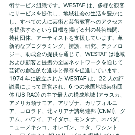
術サービス組織です。WESTAF は、多様な観客
にサービスを提供し、地域社会の生活を豊かに
し、すべての人に芸術と芸術教育へのアクセス
を提供するという目標を掲げる州の芸術機関、
芸術団体、アーティストを支援しています。革
新的なプログラミング、擁護、研究、テクノロ
ジー、助成金の提供を通じて、WESTAF は地域
および顧客と提携の全国ネットワークを通じて
芸術の創造的な進歩と保存を促進しています。
1974 年に設立された WESTAF は、22 人の評
議員によって運営され、6 つの米国地域芸術団
体 (US RAO) の中で最大の構成地域 (アラスカ、
アメリカ領サモア、アリゾナ、カリフォルニ
ア、コロラド、北マリアナ諸島連邦 (CNMI)、グ
アム、ハワイ、アイダホ、モンタナ、ネバダ、
ニューメキシコ、オレゴン、ユタ、ワシント