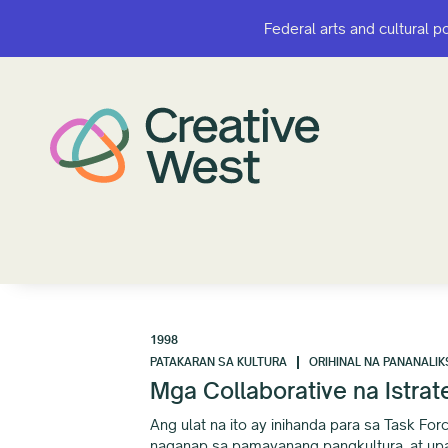
Federal arts and cultural p
Federal arts and cultural p
1998
PATAKARAN SA KULTURA
ORIHINAL NA PANANALIK
Mga Collaborative na Istra
Ang ulat na ito ay inihanda para sa Task F
naganap sa pamayanang pangkultura, at upa