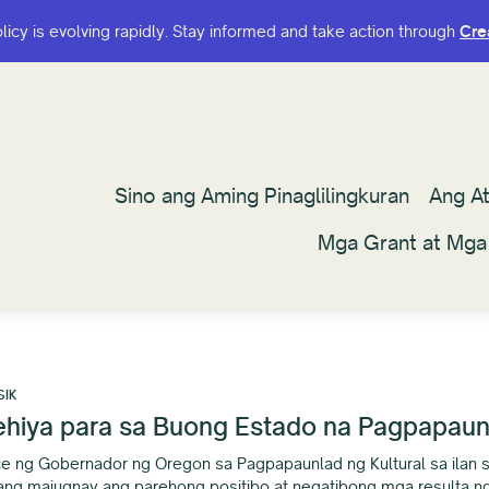
olicy is evolving rapidly. Stay informed and take action through
olicy is evolving rapidly. Stay informed and take action through
Cre
Cre
Sino ang Aming Pinaglilingkuran
Sino ang Aming Pinaglilingkuran
Ang A
Ang A
Mga Grant at Mga
Mga Grant at Mga
SIK
tehiya para sa Buong Estado na Pagpapaun
orce ng Gobernador ng Oregon sa Pagpapaunlad ng Kultural sa ilan
ng maiugnay ang parehong positibo at negatibong mga resulta ng