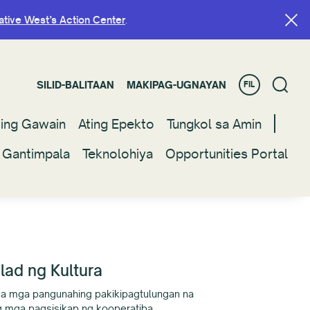
ative West’s Action Center
ative West’s Action Center
.
.
SILID-BALITAAN
SILID-BALITAAN
MAKIPAG-UGNAYAN
MAKIPAG-UGNAYAN
FIL
FIL
ting Gawain
ting Gawain
Ating Epekto
Ating Epekto
Tungkol sa Amin
Tungkol sa Amin
 Gantimpala
 Gantimpala
Teknolohiya
Teknolohiya
Opportunities Portal
Opportunities Portal
lad ng Kultura
 sa mga pangunahing pakikipagtulungan na
 mga pagsisikap ng kooperatiba.