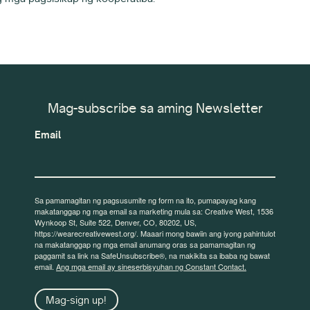
Mag-subscribe sa aming Newsletter
Email
Sa pamamagitan ng pagsusumite ng form na ito, pumapayag kang
makatanggap ng mga email sa marketing mula sa: Creative West, 1536
Wynkoop St, Suite 522, Denver, CO, 80202, US,
https://wearecreativewest.org/. Maaari mong bawiin ang iyong pahintulot
na makatanggap ng mga email anumang oras sa pamamagitan ng
paggamit sa link na SafeUnsubscribe®, na makikita sa ibaba ng bawat
email.
Ang mga email ay sineserbisyuhan ng Constant Contact.
Mag-sign up!