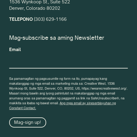
1536 Wynkoop St., Suite 522
Denver, Colorado 80202
TELEPONO
(303) 629-1166
Mag-subscribe sa aming Newsletter
Email
Sa pamamagitan ng pagsusumite ng form na ito, pumapayag kang
makatanggap ng mga email sa marketing mula sa: Creative West, 1536
Wynkoop St, Suite 522, Denver, CO, 80202, US, https://wearecreativewest.org/.
Maaari mong bawiin ang iyong pahintulot na makatanggap ng mga email
anumang oras sa pamamagitan ng paggamit sa link na SafeUnsubscribe®, na
makikita sa ibaba ng bawat email.
Ang mga email ay sineserbisyuhan ng
Constant Contact.
Mag-sign up!