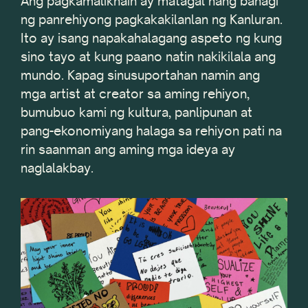
Ang pagkamalikhain ay matagal nang bahagi
ng panrehiyong pagkakakilanlan ng Kanluran.
Ito ay isang napakahalagang aspeto ng kung
sino tayo at kung paano natin nakikilala ang
mundo. Kapag sinusuportahan namin ang
mga artist at creator sa aming rehiyon,
bumubuo kami ng kultura, panlipunan at
pang-ekonomiyang halaga sa rehiyon pati na
rin saanman ang aming mga ideya ay
naglalakbay.