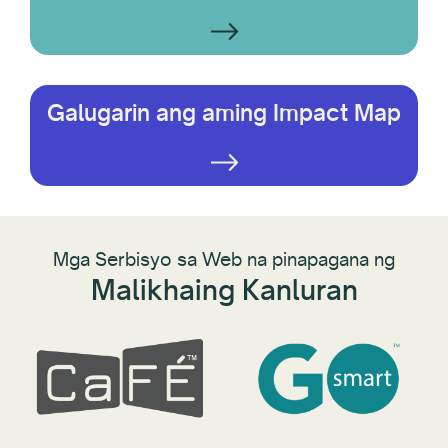
Galugarin ang aming Impact Map
Mga Serbisyo sa Web na pinapagana ng
Malikhaing Kanluran