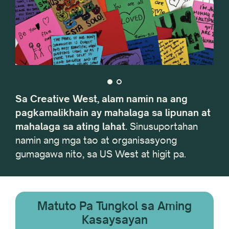
Sa Creative West, alam namin na ang
pagkamalikhain ay mahalaga sa lipunan at
mahalaga sa ating lahat.
Sinusuportahan
namin ang mga tao at organisasyong
gumagawa nito, sa US West at higit pa.
Matuto Pa Tungkol sa Aming
Kasaysayan