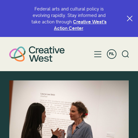
Federal arts and cultural policy is
evolving rapidly. Stay informed and
take action through
Creative West’s
Action Center
.
FIL