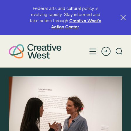
Federal arts and cultural policy is
evolving rapidly. Stay informed and
take action through
Creative West’s
Action Center
.
JA