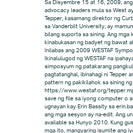
Sa Disyembre 15 at 16, 2009, ang 
advocacy leaders mula sa West ay 
Tepper, kasamang direktor ng Curb 
sa Vanderbilt University, ay mamum
bilang suporta sa sining. Ang mga 
kinabukasan ng badyet ng bawat ah
Inilabas ang 2009 WESTAF Sympos
Ikinalulugod ng WESTAF na ipahay
simposyum ng patakarang pangkul
pagtatanghal, ibinahagi ni Tepper
pattern ng pakikilahok sa sining 
https://www.westaf.org/tepper.mp3
save ng file sa iyong computer o 
ugnayan kay Erin Bassity sa erin.
ang mga sesyon ay na-edit. Ang un
available sa Hunyo 2010. Kung gus
mga ito, mangyaring isumite ang iy