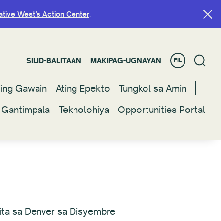
ative West’s Action Center
ative West’s Action Center
.
.
SILID-BALITAAN
SILID-BALITAAN
MAKIPAG-UGNAYAN
MAKIPAG-UGNAYAN
FIL
FIL
ting Gawain
ting Gawain
Ating Epekto
Ating Epekto
Tungkol sa Amin
Tungkol sa Amin
 Gantimpala
 Gantimpala
Teknolohiya
Teknolohiya
Opportunities Portal
Opportunities Portal
ita sa Denver sa Disyembre