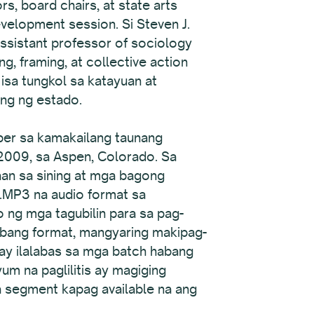
, board chairs, at state arts
velopment session. Si Steven J.
assistant professor of sociology
, framing, at collective action
isa tungkol sa katayuan at
ing ng estado.
per sa kamakailang taunang
2009, sa Aspen, Colorado. Sa
aan sa sining at mga bagong
 .MP3 na audio format sa
 ng mga tagubilin para sa pag-
 ibang format, mangyaring makipag-
 ay ilalabas sa mga batch habang
m na paglilitis ay magiging
a segment kapag available na ang