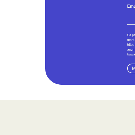
Ema
Sa p
marke
https
anum
bawa
M