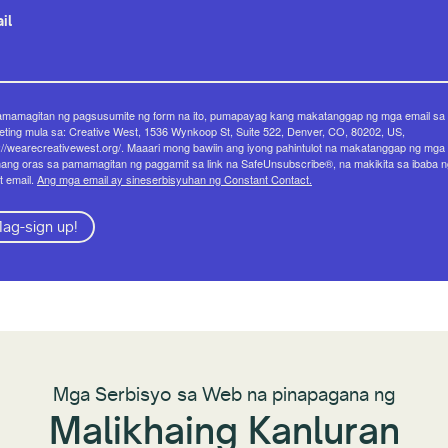
il
amamagitan ng pagsusumite ng form na ito, pumapayag kang makatanggap ng mga email sa
ting mula sa: Creative West, 1536 Wynkoop St, Suite 522, Denver, CO, 80202, US,
://wearecreativewest.org/. Maaari mong bawiin ang iyong pahintulot na makatanggap ng mga 
ang oras sa pamamagitan ng paggamit sa link na SafeUnsubscribe®, na makikita sa ibaba n
t email.
Ang mga email ay sineserbisyuhan ng Constant Contact.
ag-sign up!
Mga Serbisyo sa Web na pinapagana ng
Malikhaing Kanluran