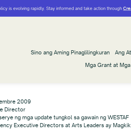
olicy is evolving rapidly. Stay informed and take action through
olicy is evolving rapidly. Stay informed and take action through
Cre
Cre
Sino ang Aming Pinaglilingkuran
Sino ang Aming Pinaglilingkuran
Ang A
Ang A
Mga Grant at Mga
Mga Grant at Mga
yembre 2009
e Director
a serye ng mga update tungkol sa gawain ng WESTAF
ncy Executive Directors at Arts Leaders ay Magkik