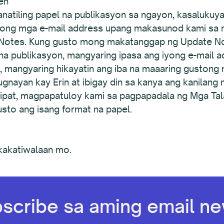
en
tiling papel na publikasyon sa ngayon, kasalukuya
yong mga e-mail address upang makasunod kami sa m
Notes. Kung gusto mong makatanggap ng Update Not
na publikasyon, mangyaring ipasa ang iyong e-mail ad
n, mangyaring hikayatin ang iba na maaaring guston
nayan kay Erin at ibigay din sa kanya ang kanilang
lipat, magpapatuloy kami sa pagpapadala ng Mga Ta
sto ang isang format na papel.
kakatiwalaan mo.
scribe sa aming email new