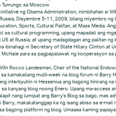
ch Tumungo sa Moscow
l initiative ng Obama Administration, inimbitahan si
ssia, Disyembre 5-11, 2009, bilang miyembro ng US
tion, Sports, Cultural Palitan, at Mass Media. Ang
 sa cultural programming, upang mapadali ang mga 
ng US at Russia, at upang madagdagan ang palitan ng
 ibinahagi ni Secretary of State Hillary Clinton at 
th McHale para sa pagpapalawak ng kooperasyon sa p
 With Rocco Landesman, Chair of the National Endow
s sa kamakailang multi-week na blog forum ni Barry 
ng interbyuhin ni Hessenius ang bagong hinirang na
 sa kanyang blog noong Enero. Upang ma-access ang
lapit nang lumipat ang Barry's Blog sa bago, mas ad
i Barry, makakatanggap ka ng isang abiso sa e-mail 
 sa bagong platform ng blog. Umaasa kaming papayag