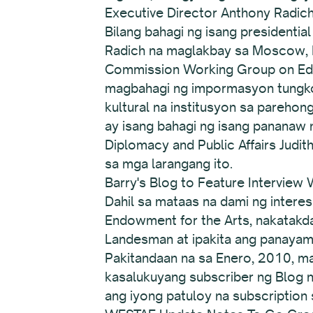
Executive Director Anthony Radi
Bilang bahagi ng isang presidentia
Radich na maglakbay sa Moscow, Ru
Commission Working Group on Educa
magbahagi ng impormasyon tungkol
kultural na institusyon sa pareho
ay isang bahagi ng isang pananaw na
Diplomacy and Public Affairs Judi
sa mga larangang ito.
Barry's Blog to Feature Interview
Dahil sa mataas na dami ng intere
Endowment for the Arts, nakatakda
Landesman at ipakita ang panayam
Pakitandaan na sa Enero, 2010, ma
kasalukuyang subscriber ng Blog n
ang iyong patuloy na subscription