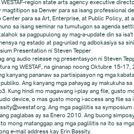
WESTAF-region state arts agency executive directors
magtitipon sa Denver para sa isang professional de
Center para sa Art, Enterprise, at Public Policy, at 
uno sa isang seminar na tumutugon sa agenda setting
kalahok sa pagpupulong ay mag-a-update din sa isa't 
ensya ng estado at pag-unlad ng adbokasiya sa sin
ium Presentation ni Steven Tepper
ag ang audio release ng presentasyon ni Steven Tep
tura ng WESTAF, na ginanap noong Oktubre 15-17, 
 ang kanyang pananaw sa partisipasyon ng mga kabat
ng publiko. Ang kanyang mga pahayag ay makukuha sa
. Kung hindi mo magawang i-play ang file, gusto mo
audio device, o mas gusto mong i-access ang file sa
bassity@westaf.org. Ang mga paglilitis sa symposium
ang paglabas ay sa Enero 2010. Ang buong simposyu
to mong matanggap ang mga paglilitis na ito sa mg
ong e-mail address kay Erin Bassity.