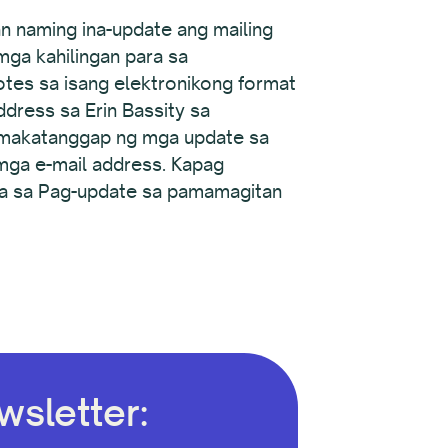
n naming ina-update ang mailing
ga kahilingan para sa
es sa isang elektronikong format
dress sa Erin Bassity sa
g makatanggap ng mga update sa
 mga e-mail address. Kapag
la sa Pag-update sa pamamagitan
sletter: