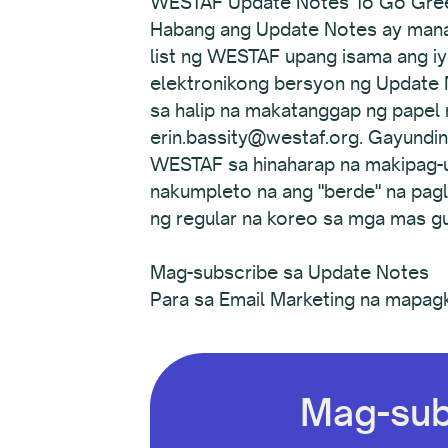
WESTAF Update Notes To Go Gre
Habang ang Update Notes ay manana
list ng WESTAF upang isama ang i
elektronikong bersyon ng Update 
sa halip na makatanggap ng papel 
erin.bassity@westaf.org. Gayundi
WESTAF sa hinaharap na makipag-ug
nakumpleto na ang "berde" na pag
ng regular na koreo sa mga mas gu
Mag-subscribe sa Update Notes
Para sa Email Marketing na mapag
Mag-sub