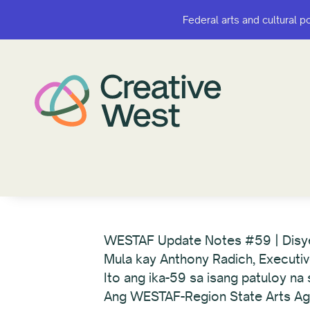
Federal arts and cultural p
Federal arts and cultural p
WESTAF Update Notes #59 | Dis
Mula kay Anthony Radich, Executiv
Ito ang ika-59 sa isang patuloy n
Ang WESTAF-Region State Arts Age