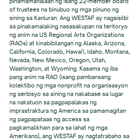
pinamamahalaan ng isang 22-member board
of trustees na binubuo ng mga pinuno ng
sining sa Kanluran. Ang WESTAF ay nagsisilbi
sa pinakamalaking nasasakupan na teritoryo
ng anim na US Regional Arts Organizations
(RAOs) at kinabibilangan ng Alaska, Arizona,
California, Colorado, Hawai'i, Idaho, Montana,
Nevada, New Mexico, Oregon, Utah,
Washington, at Wyoming. Kasama ng iba
pang anim na RAO (isang pambansang
kolektibo ng mga nonprofit na organisasyon
ng serbisyo sa sining na nakabase sa lugar
na nakatuon sa pagpapalakas ng
imprastraktura ng America sa pamamagitan
ng pagpapataas ng access sa
pagkamalikhain para sa lahat ng mga
Amerikano), ang WESTAF ay nagtatrabaho sa