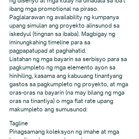
ng disenyo at mga kulay na dinadala sa iba't
ibang mga promotional na piraso.
Paglalarawan ng availability ng kumpanya
upang simulan ang proyekto alinsunod sa
iskedyul (tingnan sa ibaba). Magbigay ng
iminungkahing timeline para sa
pagpapatupad at paghahatid.
Listahan ng mga bayarin sa serbisyo para sa
pagkumpleto ng mga elemento ayon sa
hinihiling, kasama ang kabuuang tinantyang
gastos sa pagkumpleto ng proyekto, at mga
oras-oras na bayarin (na may bilang ng mga
oras na tinantiya) o mga flat rate upang
makumpleto ang sumusunod:
Tagline
Pinagsamang koleksyon ng imahe at mga