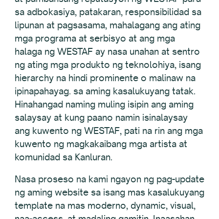
sa adbokasiya, patakaran, responsibilidad sa
lipunan at pagsasama, mahalagang ang ating
mga programa at serbisyo at ang mga
halaga ng WESTAF ay nasa unahan at sentro
ng ating mga produkto ng teknolohiya, isang
hierarchy na hindi prominente o malinaw na
ipinapahayag. sa aming kasalukuyang tatak.
Hinahangad naming muling isipin ang aming
salaysay at kung paano namin isinalaysay
ang kuwento ng WESTAF, pati na rin ang mga
kuwento ng magkakaibang mga artista at
komunidad sa Kanluran.
Nasa proseso na kami ngayon ng pag-update
ng aming website sa isang mas kasalukuyang
template na mas moderno, dynamic, visual,
naa-access, at madaling gamitin. Inaasahan