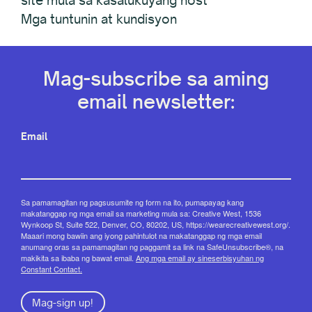
Mga tuntunin at kundisyon
Mag-subscribe sa aming
email newsletter:
Email
Sa pamamagitan ng pagsusumite ng form na ito, pumapayag kang
makatanggap ng mga email sa marketing mula sa: Creative West, 1536
Wynkoop St, Suite 522, Denver, CO, 80202, US, https://wearecreativewest.org/.
Maaari mong bawiin ang iyong pahintulot na makatanggap ng mga email
anumang oras sa pamamagitan ng paggamit sa link na SafeUnsubscribe®, na
makikita sa ibaba ng bawat email.
Ang mga email ay sineserbisyuhan ng
Constant Contact.
Mag-sign up!