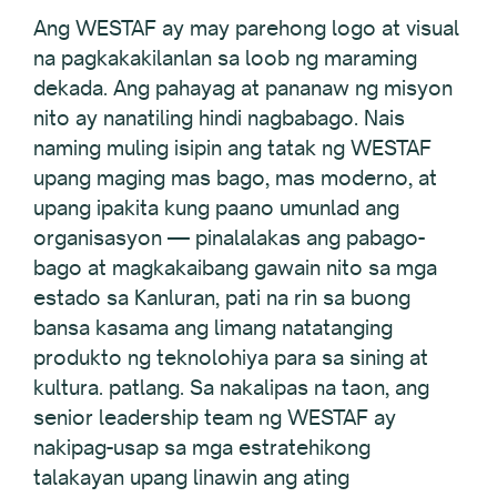
Ang WESTAF ay may parehong logo at visual
na pagkakakilanlan sa loob ng maraming
dekada. Ang pahayag at pananaw ng misyon
nito ay nanatiling hindi nagbabago. Nais
naming muling isipin ang tatak ng WESTAF
upang maging mas bago, mas moderno, at
upang ipakita kung paano umunlad ang
organisasyon — pinalalakas ang pabago-
bago at magkakaibang gawain nito sa mga
estado sa Kanluran, pati na rin sa buong
bansa kasama ang limang natatanging
produkto ng teknolohiya para sa sining at
kultura. patlang. Sa nakalipas na taon, ang
senior leadership team ng WESTAF ay
nakipag-usap sa mga estratehikong
talakayan upang linawin ang ating