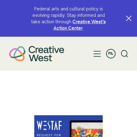
Federal arts and cultural policy is
evolving rapidly. Stay informed and
take action through
Creative West’s
Action Center
.
FIL