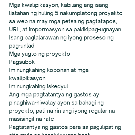
Mga kwalipikasyon, kabilang ang isang
listahan ng huling 5 nakumpletong proyekto
sa web na may mga petsa ng pagtatapos,
URL, at impormasyon sa pakikipag-ugnayan
Isang paglalarawan ng iyong proseso ng
pag-unlad
Mga yugto ng proyekto
Pagsubok
Iminungkahing koponan at mga
kwalipikasyon
Iminungkahing iskedyul
Ang mga pagtatantya ng gastos ay
pinaghiwa-hiwalay ayon sa bahagi ng
proyekto, pati na rin ang iyong regular na
masisingil na rate
Pagtatantya ng gastos para sa paglilipat ng
site mula sa kasalukuyang host