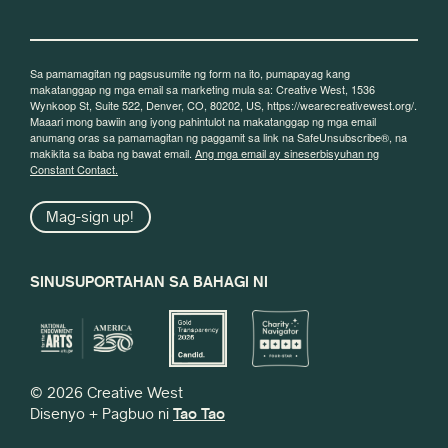
Sa pamamagitan ng pagsusumite ng form na ito, pumapayag kang
makatanggap ng mga email sa marketing mula sa: Creative West, 1536
Wynkoop St, Suite 522, Denver, CO, 80202, US, https://wearecreativewest.org/.
Maaari mong bawiin ang iyong pahintulot na makatanggap ng mga email
anumang oras sa pamamagitan ng paggamit sa link na SafeUnsubscribe®, na
makikita sa ibaba ng bawat email.
Ang mga email ay sineserbisyuhan ng
Constant Contact.
Mag-sign up!
SINUSUPORTAHAN SA BAHAGI NI
© 2026 Creative West
Disenyo + Pagbuo ni
Tao Tao