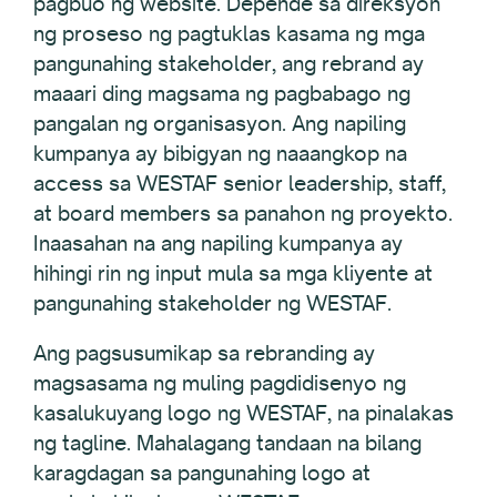
pagbuo ng website. Depende sa direksyon
ng proseso ng pagtuklas kasama ng mga
pangunahing stakeholder, ang rebrand ay
maaari ding magsama ng pagbabago ng
pangalan ng organisasyon. Ang napiling
kumpanya ay bibigyan ng naaangkop na
access sa WESTAF senior leadership, staff,
at board members sa panahon ng proyekto.
Inaasahan na ang napiling kumpanya ay
hihingi rin ng input mula sa mga kliyente at
pangunahing stakeholder ng WESTAF.
Ang pagsusumikap sa rebranding ay
magsasama ng muling pagdidisenyo ng
kasalukuyang logo ng WESTAF, na pinalakas
ng tagline. Mahalagang tandaan na bilang
karagdagan sa pangunahing logo at