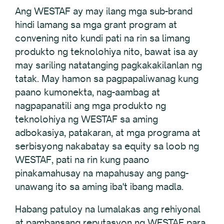
Ang WESTAF ay may ilang mga sub-brand
hindi lamang sa mga grant program at
convening nito kundi pati na rin sa limang
produkto ng teknolohiya nito, bawat isa ay
may sariling natatanging pagkakakilanlan ng
tatak. May hamon sa pagpapaliwanag kung
paano kumonekta, nag-aambag at
nagpapanatili ang mga produkto ng
teknolohiya ng WESTAF sa aming
adbokasiya, patakaran, at mga programa at
serbisyong nakabatay sa equity sa loob ng
WESTAF, pati na rin kung paano
pinakamahusay na mapahusay ang pang-
unawang ito sa aming iba't ibang madla.
Habang patuloy na lumalakas ang rehiyonal
at pambansang reputasyon ng WESTAF para