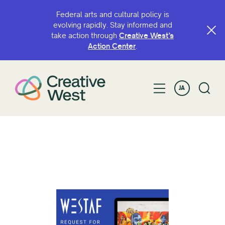
Federal arts and cultural policy is
evolving rapidly. Stay informed and
take action through
Creative West’s
Action Center
.
JA