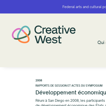
Federal arts and cultural p
Federal arts and cultural p
Qui
Qui
2008
RAPPORTS DE SESSION ET ACTES DU SYMPOSIUM
Développement économique 
Réuni à San Diego en 2008, les participants
de développement économique des États ain