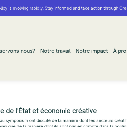
olicy is evolving rapidly. Stay informed and take action through
olicy is evolving rapidly. Stay informed and take action through
Cre
Cre
 servons-nous?
 servons-nous?
Notre travail
Notre travail
Notre impact
Notre impact
À pro
À pro
de l'État et économie créative
 au symposium ont discuté de la manière dont les secteurs créatif
si que de la manière dont ils sont pris en compte dans la polit