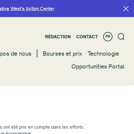
ative West’s Action Center
ative West’s Action Center
.
.
RÉDACTION
RÉDACTION
CONTACT
CONTACT
FR
FR
pos de nous
pos de nous
Bourses et prix
Bourses et prix
Technologie
Technologie
Opportunities Portal
Opportunities Portal
s ont été pris en compte dans les efforts
ique économique.