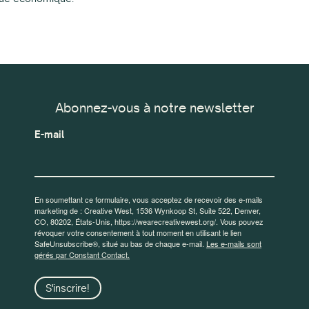
Abonnez-vous à notre newsletter
E-mail
En soumettant ce formulaire, vous acceptez de recevoir des e-mails
marketing de : Creative West, 1536 Wynkoop St, Suite 522, Denver,
CO, 80202, États-Unis, https://wearecreativewest.org/. Vous pouvez
révoquer votre consentement à tout moment en utilisant le lien
SafeUnsubscribe®, situé au bas de chaque e-mail.
Les e-mails sont
gérés par Constant Contact.
S'inscrire!