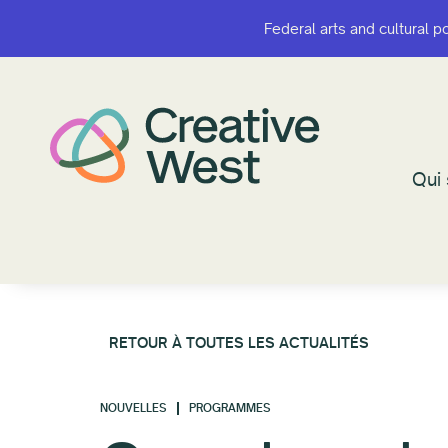
Federal arts and cultural p
Federal arts and cultural p
Qui
Qui
RETOUR À TOUTES LES ACTUALITÉS
NOUVELLES
PROGRAMMES