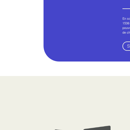
En so
1536 
pouve
de c
S