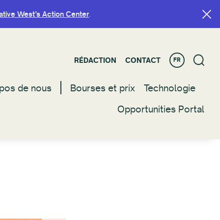
ative West’s Action Center
ative West’s Action Center
.
.
RÉDACTION
RÉDACTION
CONTACT
CONTACT
FR
FR
pos de nous
pos de nous
Bourses et prix
Bourses et prix
Technologie
Technologie
Opportunities Portal
Opportunities Portal