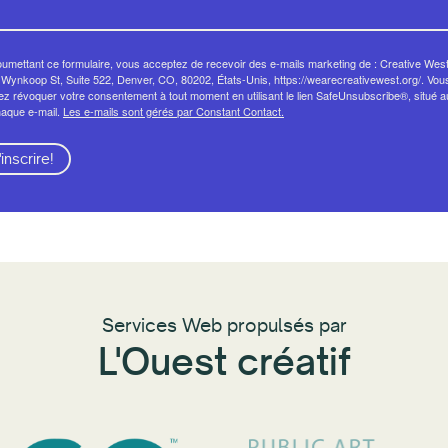
umettant ce formulaire, vous acceptez de recevoir des e-mails marketing de : Creative West
Wynkoop St, Suite 522, Denver, CO, 80202, États-Unis, https://wearecreativewest.org/. Vou
z révoquer votre consentement à tout moment en utilisant le lien SafeUnsubscribe®, situé 
haque e-mail.
Les e-mails sont gérés par Constant Contact.
'inscrire!
Services Web propulsés par
L'Ouest créatif