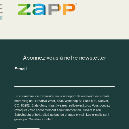
Abonnez-vous à notre newsletter
E-mail
En soumettant ce formulaire, vous acceptez de recevoir des e-mails
marketing de : Creative West, 1536 Wynkoop St, Suite 522, Denver,
CO, 80202, États-Unis, https://wearecreativewest.org/. Vous pouvez
révoquer votre consentement à tout moment en utilisant le lien
SafeUnsubscribe®, situé au bas de chaque e-mail.
Les e-mails sont
gérés par Constant Contact.