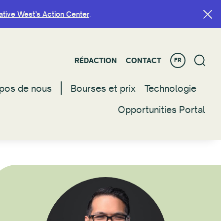
ative West’s Action Center
ative West’s Action Center
.
.
RÉDACTION
RÉDACTION
CONTACT
CONTACT
FR
FR
pos de nous
pos de nous
Bourses et prix
Bourses et prix
Technologie
Technologie
Opportunities Portal
Opportunities Portal