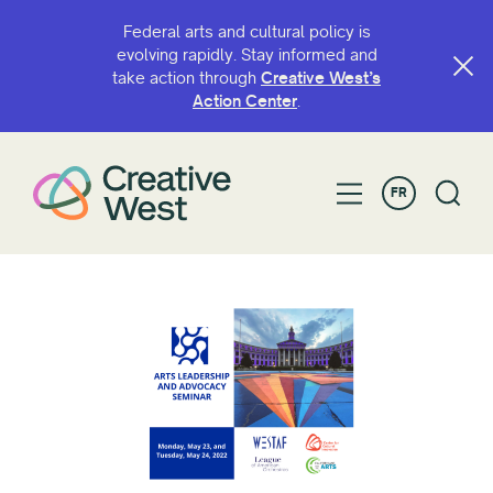
Federal arts and cultural policy is
evolving rapidly. Stay informed and
take action through
Creative West’s
Action Center
.
FR