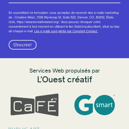
En soumettant ce formulaire, vous acceptez de recevoir des e-mails marketing
de : Creative West, 1536 Wynkoop St, Suite 522, Denver, CO, 80202, États-
Unis, https://wearecreativewest.org/. Vous pouvez révoquer votre
consentement à tout moment en utilisant le lien SafeUnsubscribe®, situé au bas
de chaque e-mail.
Les e-mails sont gérés par Constant Contact.
S'inscrire!
Services Web propulsés par
L'Ouest créatif