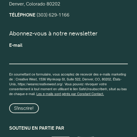
Denver, Colorado 80202
TÉLÉPHONE
(303) 629-1166
Abonnez-vous à notre newsletter
E-mail
En soumettant ce formulaire, vous acceptez de recevoir des e-mails marketing
de : Creative West, 1536 Wynkoop St, Suite 522, Denver, CO, 80202, États-
Unis, https://wearecreativewest.org/. Vous pouvez révoquer votre
consentement à tout moment en utilisant le lien SafeUnsubscribe®, situé au bas
de chaque e-mail.
Les e-mails sont gérés par Constant Contact.
S'inscrire!
SOUTENU EN PARTIE PAR