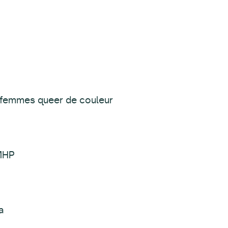
s femmes queer de couleur
 MHP
a