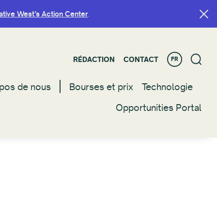
ative West’s Action Center
ative West’s Action Center
.
.
RÉDACTION
RÉDACTION
CONTACT
CONTACT
FR
FR
pos de nous
pos de nous
Bourses et prix
Bourses et prix
Technologie
Technologie
Opportunities Portal
Opportunities Portal