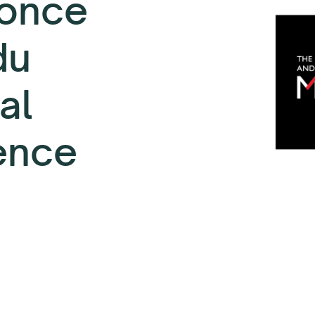
once
du
al
ience