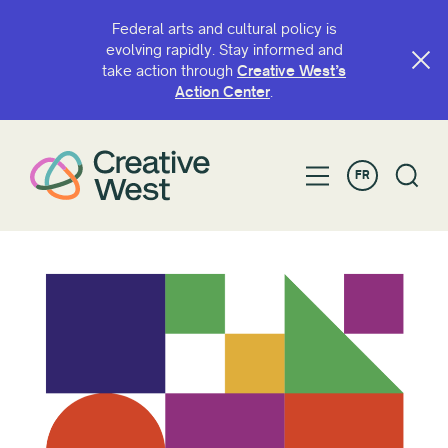
Federal arts and cultural policy is
evolving rapidly. Stay informed and
take action through
Creative West’s
Action Center
.
FR