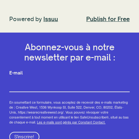
Powered by
Issuu
Publish for Free
Abonnez-vous à notre
newsletter par e-mail :
E-mail
En soumettant ce formulaire, vous acceptez de recevoir des e-mails marketing
de : Creative West, 1536 Wynkoop St, Suite 522, Denver, CO, 80202, États-
Unis, https://wearecreativewest.org/. Vous pouvez révoquer votre
consentement à tout moment en utilisant le lien SafeUnsubscribe®, situé au bas
de chaque e-mail.
Les e-mails sont gérés par Constant Contact.
S'inscrire!