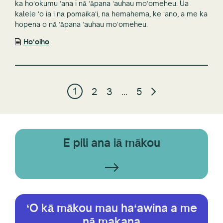
ka hoʻokumu ʻana i nā ʻāpana ʻauhau moʻomeheu. Ua
kālele ʻo ia i nā pōmaikaʻi, nā hemahema, ke ʻano, a me ka
hopena o nā ʻāpana ʻauhau moʻomeheu.
Hoʻoiho
1
2
3
…
5
E pili ana iā mākou
ʻO kā mākou mau haʻawina a me
nā makana