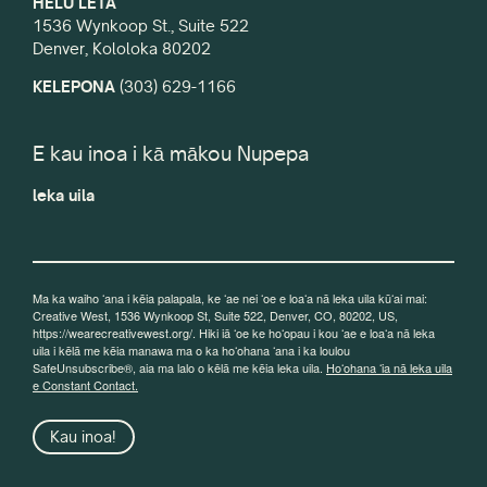
HELU LETA
1536 Wynkoop St., Suite 522
Denver, Kololoka 80202
KELEPONA
(303) 629-1166
E kau inoa i kā mākou Nupepa
leka uila
Ma ka waiho ʻana i kēia palapala, ke ʻae nei ʻoe e loaʻa nā leka uila kūʻai mai:
Creative West, 1536 Wynkoop St, Suite 522, Denver, CO, 80202, US,
https://wearecreativewest.org/. Hiki iā ʻoe ke hoʻopau i kou ʻae e loaʻa nā leka
uila i kēlā me kēia manawa ma o ka hoʻohana ʻana i ka loulou
SafeUnsubscribe®, aia ma lalo o kēlā me kēia leka uila.
Hoʻohana ʻia nā leka uila
e Constant Contact.
Kau inoa!