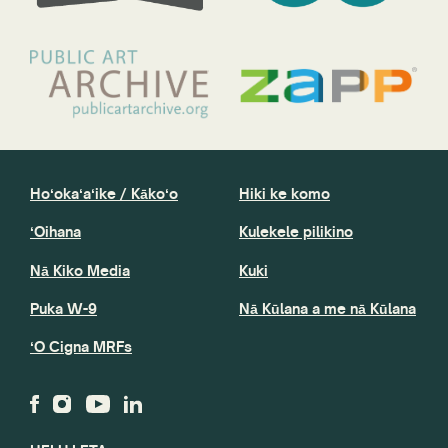
Hoʻokaʻaʻike / Kākoʻo
Hiki ke komo
ʻOihana
Kulekele pilikino
Nā Kiko Media
Kuki
Puka W-9
Nā Kūlana a me nā Kūlana
ʻO Cigna MRFs