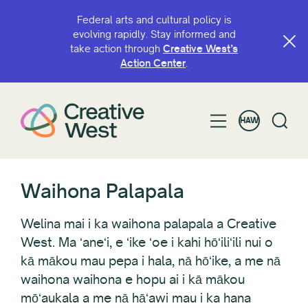
Federal arts and cultural policy is
evolving rapidly. Stay informed and
take action through
Creative West’s
HULI MA KA INOA A I ʻOLE HUAʻŌLELO
Action Center
.
HAW
KĀNANA E
Māhele
Waihona Palapala
Hoʻolaha noʻeau
Puke
Welina mai i ka waihona palapala a Creative
Kulekele moʻomeheu
West. Ma ʻaneʻi, e ʻike ʻoe i kahi hōʻiliʻili nui o
Nā Hōʻike Piliwaiwai
kā mākou mau pepa i hala, nā hōʻike, a me nā
ʻImi Nui
waihona waihona e hopu ai i kā mākou
ʻImi Kumu
mōʻaukala a me nā hāʻawi mau i ka hana