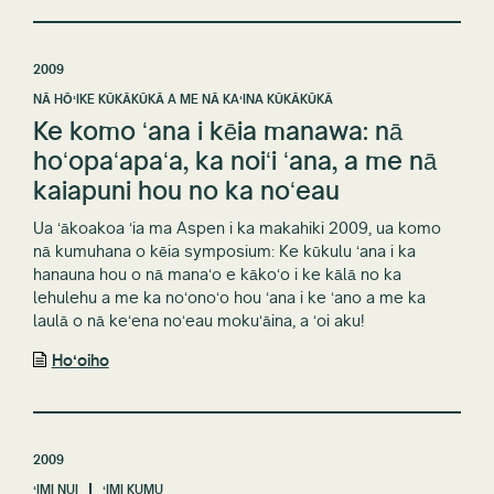
2009
NĀ HŌʻIKE KŪKĀKŪKĀ A ME NĀ KAʻINA KŪKĀKŪKĀ
Ke komo ʻana i kēia manawa: nā
hoʻopaʻapaʻa, ka noiʻi ʻana, a me nā
kaiapuni hou no ka noʻeau
Ua ʻākoakoa ʻia ma Aspen i ka makahiki 2009, ua komo
nā kumuhana o kēia symposium: Ke kūkulu ʻana i ka
hanauna hou o nā manaʻo e kākoʻo i ke kālā no ka
lehulehu a me ka noʻonoʻo hou ʻana i ke ʻano a me ka
laulā o nā keʻena noʻeau mokuʻāina, a ʻoi aku!
Hoʻoiho
2009
ʻIMI NUI
ʻIMI KUMU