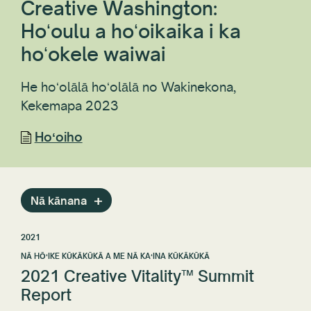
Creative Washington:
Hoʻoulu a hoʻoikaika i ka
hoʻokele waiwai
He hoʻolālā hoʻolālā no Wakinekona,
Kekemapa 2023
Hoʻoiho
Nā kānana
2021
NĀ HŌʻIKE KŪKĀKŪKĀ A ME NĀ KAʻINA KŪKĀKŪKĀ
2021 Creative Vitality™ Summit
Report