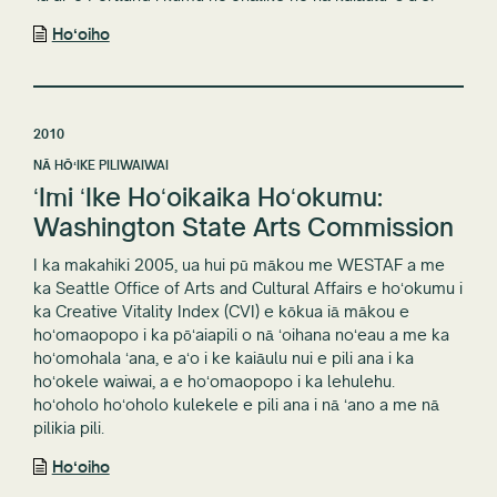
Hoʻoiho
2010
NĀ HŌʻIKE PILIWAIWAI
ʻImi ʻIke Hoʻoikaika Hoʻokumu:
Washington State Arts Commission
I ka makahiki 2005, ua hui pū mākou me WESTAF a me
ka Seattle Office of Arts and Cultural Affairs e hoʻokumu i
ka Creative Vitality Index (CVI) e kōkua iā mākou e
hoʻomaopopo i ka pōʻaiapili o nā ʻoihana noʻeau a me ka
hoʻomohala ʻana, e aʻo i ke kaiāulu nui e pili ana i ka
hoʻokele waiwai, a e hoʻomaopopo i ka lehulehu.
hoʻoholo hoʻoholo kulekele e pili ana i nā ʻano a me nā
pilikia pili.
Hoʻoiho