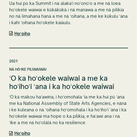
Ua hui pū ka Summit i nā alakaʻi noʻonoʻo a me nā loea
hoʻokele waiwai e kūkākūkā i nā manawa a me nā pilikia
no nā limahana hana a me nā ʻoihana, a me ke kūkulu ʻana
i kahi ʻoihana hoʻokele kaiāulu.
Hoʻoiho
2021
NĀ HŌʻIKE PILIWAIWAI
ʻO ka hoʻokele waiwai a me ka
hoʻihoʻi ʻana i ka hoʻokele waiwai
ʻO kā mākou haʻawina, i hoʻomohala ʻia me ka hui pū ʻana
me ka National Assembly of State Arts Agencies, e nānā
i ke kuleana o nā ʻoihana hoʻomohala i ka hoʻihoʻi ʻana i ka
hoʻokele waiwai ma hope o ka pilikia, e hāʻawi ana i nā
ʻike a me nā hoʻolālā no ka resilience.
Hoʻoiho