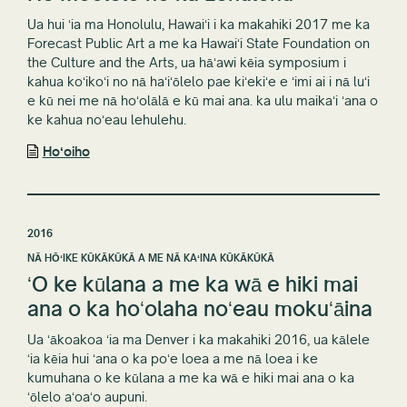
Ua hui ʻia ma Honolulu, Hawaiʻi i ka makahiki 2017 me ka
Forecast Public Art a me ka Hawaiʻi State Foundation on
the Culture and the Arts, ua hāʻawi kēia symposium i
kahua koʻikoʻi no nā haʻiʻōlelo pae kiʻekiʻe e ʻimi ai i nā luʻi
e kū nei me nā hoʻolālā e kū mai ana. ka ulu maikaʻi ʻana o
ke kahua noʻeau lehulehu.
Hoʻoiho
2016
NĀ HŌʻIKE KŪKĀKŪKĀ A ME NĀ KAʻINA KŪKĀKŪKĀ
ʻO ke kūlana a me ka wā e hiki mai
ana o ka hoʻolaha noʻeau mokuʻāina
Ua ʻākoakoa ʻia ma Denver i ka makahiki 2016, ua kālele
ʻia kēia hui ʻana o ka poʻe loea a me nā loea i ke
kumuhana o ke kūlana a me ka wā e hiki mai ana o ka
ʻōlelo aʻoaʻo aupuni.