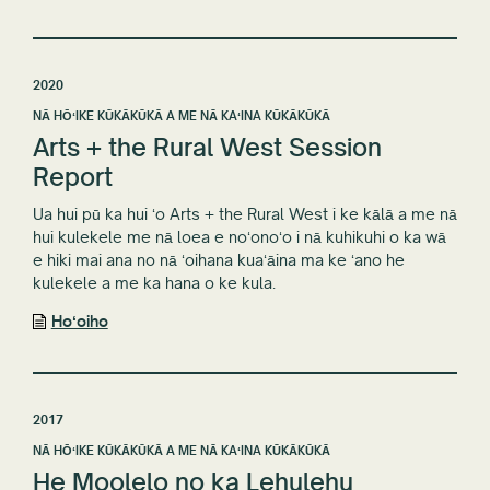
2020
NĀ HŌʻIKE KŪKĀKŪKĀ A ME NĀ KAʻINA KŪKĀKŪKĀ
Arts + the Rural West Session
Report
Ua hui pū ka hui ʻo Arts + the Rural West i ke kālā a me nā
hui kulekele me nā loea e noʻonoʻo i nā kuhikuhi o ka wā
e hiki mai ana no nā ʻoihana kuaʻāina ma ke ʻano he
kulekele a me ka hana o ke kula.
Hoʻoiho
2017
NĀ HŌʻIKE KŪKĀKŪKĀ A ME NĀ KAʻINA KŪKĀKŪKĀ
He Moolelo no ka Lehulehu