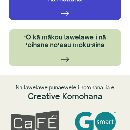
ʻO kā mākou lawelawe i nā
ʻoihana noʻeau mokuʻāina
Nā lawelawe pūnaewele i hoʻohana ʻia e
Creative Komohana