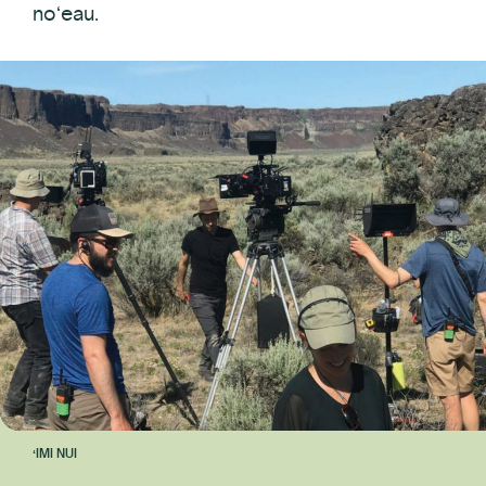
Nā Hōʻike Kūkākūkā a me nā Kaʻina Kūkākūkā
noʻeau.
ʻAno waihona
Kakau
Makahiki i Paiia
Hoʻoponopono i nā mea a pau
ʻIMI NUI