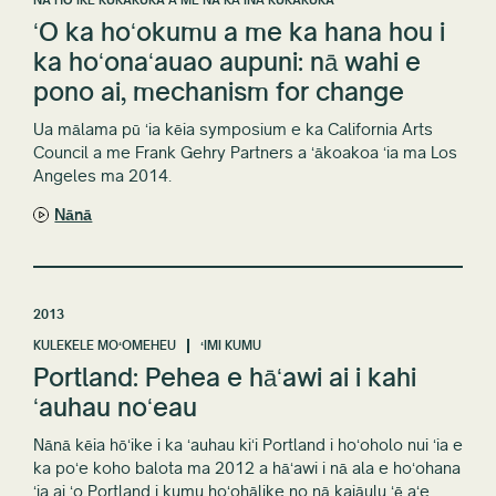
ʻO ka hoʻokumu a me ka hana hou i
ka hoʻonaʻauao aupuni: nā wahi e
pono ai, mechanism for change
Ua mālama pū ʻia kēia symposium e ka California Arts
Council a me Frank Gehry Partners a ʻākoakoa ʻia ma Los
Angeles ma 2014.
Nānā
2013
KULEKELE MOʻOMEHEU
ʻIMI KUMU
Portland: Pehea e hāʻawi ai i kahi
ʻauhau noʻeau
Nānā kēia hōʻike i ka ʻauhau kiʻi Portland i hoʻoholo nui ʻia e
ka poʻe koho balota ma 2012 a hāʻawi i nā ala e hoʻohana
ʻia ai ʻo Portland i kumu hoʻohālike no nā kaiāulu ʻē aʻe.