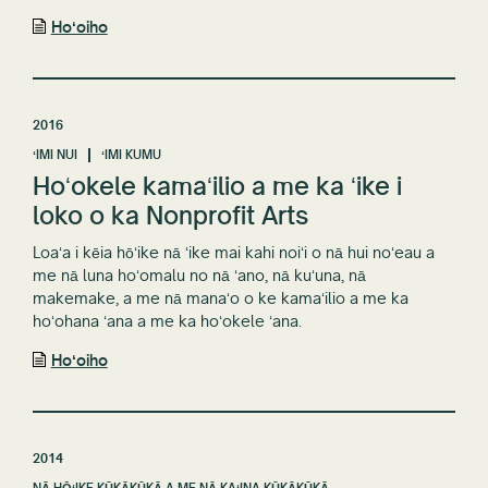
Hoʻoiho
2016
ʻIMI NUI
ʻIMI KUMU
Hoʻokele kamaʻilio a me ka ʻike i
loko o ka Nonprofit Arts
Loaʻa i kēia hōʻike nā ʻike mai kahi noiʻi o nā hui noʻeau a
me nā luna hoʻomalu no nā ʻano, nā kuʻuna, nā
makemake, a me nā manaʻo o ke kamaʻilio a me ka
hoʻohana ʻana a me ka hoʻokele ʻana.
Hoʻoiho
2014
NĀ HŌʻIKE KŪKĀKŪKĀ A ME NĀ KAʻINA KŪKĀKŪKĀ