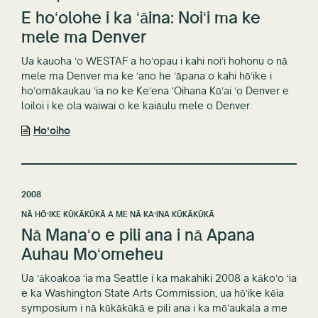
E hoʻolohe i ka ʻāina: Noiʻi ma ke
mele ma Denver
Ua kauoha ʻo WESTAF a hoʻopau i kahi noiʻi hohonu o nā
mele ma Denver ma ke ʻano he ʻāpana o kahi hōʻike i
hoʻomākaukau ʻia no ke Keʻena ʻOihana Kūʻai ʻo Denver e
loiloi i ke ola waiwai o ke kaiāulu mele o Denver.
Hoʻoiho
2008
NĀ HŌʻIKE KŪKĀKŪKĀ A ME NĀ KAʻINA KŪKĀKŪKĀ
Nā Manaʻo e pili ana i nā Apana
Auhau Moʻomeheu
Ua ʻākoakoa ʻia ma Seattle i ka makahiki 2008 a kākoʻo ʻia
e ka Washington State Arts Commission, ua hōʻike kēia
symposium i nā kūkākūkā e pili ana i ka mōʻaukala a me