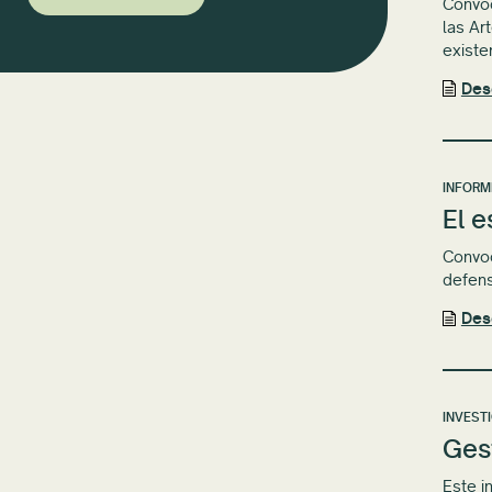
Convoc
las Ar
existe
Des
INFORM
El e
Convoc
defens
Des
INVEST
Gest
Este i