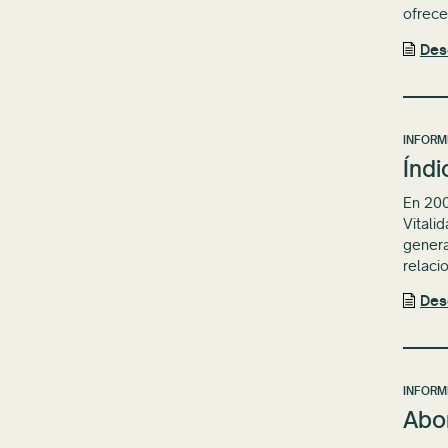
ofrece
Des
INFORM
Índi
En 200
Vitali
genera
relaci
Des
INFORM
Abor