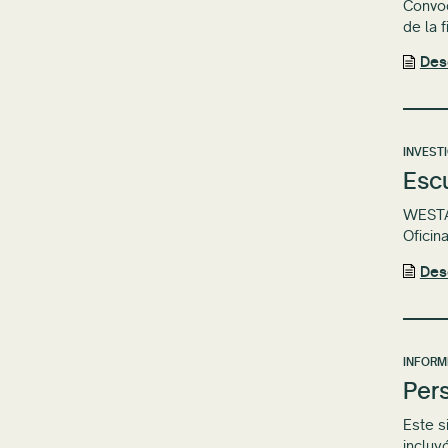
Convoc
de la 
Des
INVEST
Esc
WESTAF
Oficin
Des
INFORM
Pers
Este s
incluy