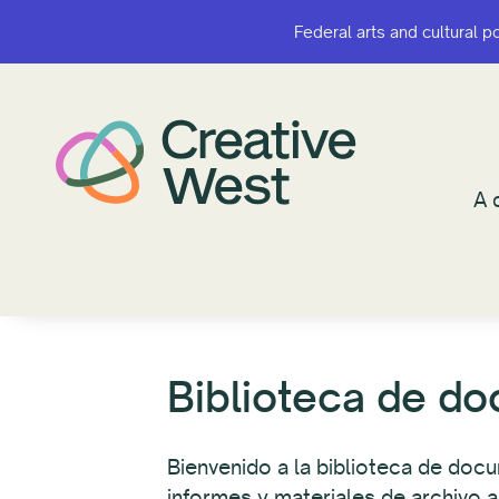
Federal arts and cultural p
Federal arts and cultural p
¿A q
A 
Biblioteca de d
Bienvenido a la biblioteca de do
informes y materiales de archivo an