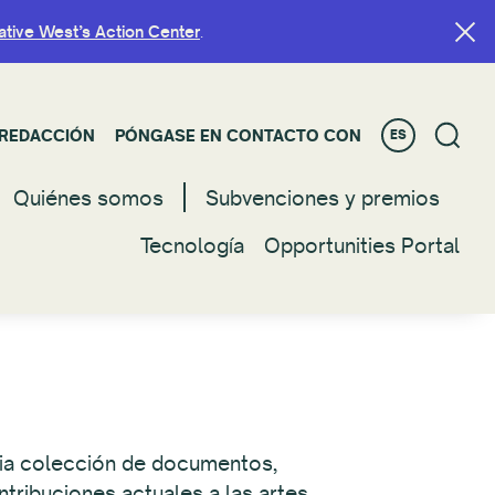
ative West’s Action Center
ative West’s Action Center
.
.
REDACCIÓN
REDACCIÓN
PÓNGASE EN CONTACTO CON
PÓNGASE EN CONTACTO CON
ES
ES
Quiénes somos
Quienes somos
Subvenciones y premios
Subvenciones y premios
Tecnología
Tecnología
Opportunities Portal
Opportunities Portal
lia colección de documentos,
ntribuciones actuales a las artes.