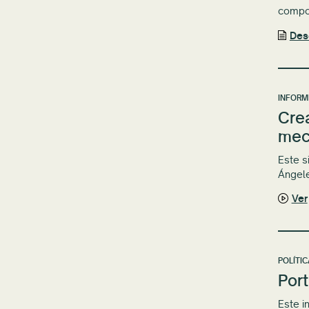
compor
Des
INFORM
Crea
mec
Este s
Ángel
Ver
POLÍTI
Port
Este i