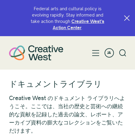
Federal arts and cultural policy is
evolving rapidly. Stay informed and
take action through
Creative West’s
名前またはキーワードで検索
Action Center
.
JA
フィルター条件
カテゴリ
ドキュメントライブラリ
ファイルタイプ
Creative West のドキュメント ライブラリへよ
うこそ。ここでは、当社の歴史と芸術への継続
的な貢献を記録した過去の論文、レポート、ア
著作
ーカイブ資料の膨大なコレクションをご覧いた
だけます。