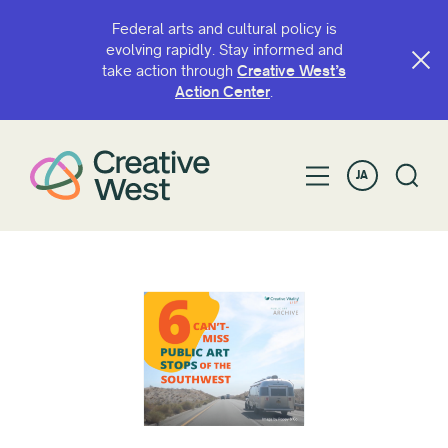
Federal arts and cultural policy is
evolving rapidly. Stay informed and
take action through
Creative West’s
Action Center
.
JA