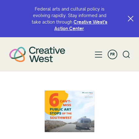
Federal arts and cultural policy is
evolving rapidly. Stay informed and
take action through
Creative West’s
Action Center
.
FR