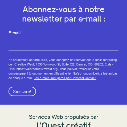
Abonnez-vous à notre
newsletter par e-mail :
E-mail
En soumettant ce formulaire, vous acceptez de recevoir des e-mails marketing
de : Creative West, 1536 Wynkoop St, Suite 522, Denver, CO, 80202, États-
Unis, https://wearecreativewest.org/. Vous pouvez révoquer votre
consentement à tout moment en utilisant le lien SafeUnsubscribe®, situé au bas
de chaque e-mail.
Les e-mails sont gérés par Constant Contact.
S'inscrire!
Services Web propulsés par
L'Ouest créatif