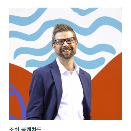
조쉬 블랜차드