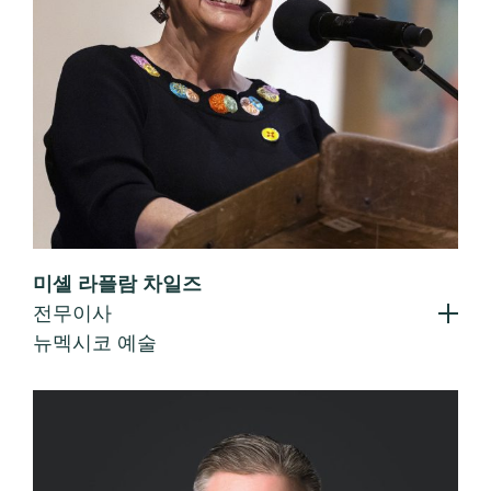
미셸 라플람 차일즈
전무이사
뉴멕시코 예술