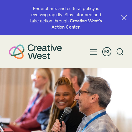
Federal arts and cultural policy is
evolving rapidly. Stay informed and
take action through
Creative West’s
Action Center
.
KO