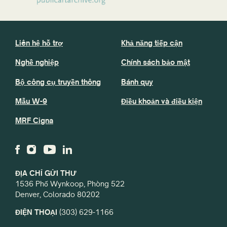
Liên hệ hỗ trợ
Khả năng tiếp cận
Nghề nghiệp
Chính sách bảo mật
Bộ công cụ truyền thông
Bánh quy
Mẫu W-9
Điều khoản và điều kiện
MRF Cigna
ĐỊA CHỈ GỬI THƯ
1536 Phố Wynkoop, Phòng 522
Denver, Colorado 80202
ĐIỆN THOẠI
(303) 629-1166