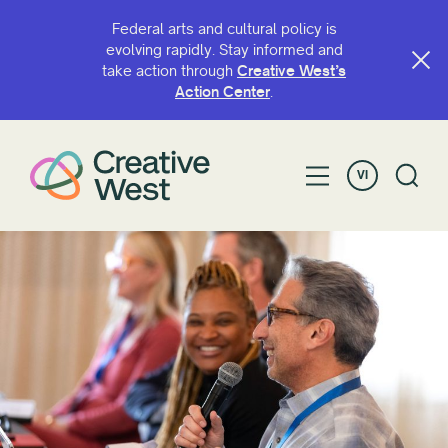
Federal arts and cultural policy is
evolving rapidly. Stay informed and
take action through
Creative West’s
Action Center
.
VI