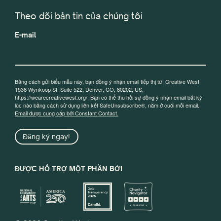
Theo dõi bản tin của chúng tôi
E-mail
Bằng cách gửi biểu mẫu này, bạn đồng ý nhận email tiếp thị từ: Creative West,
1536 Wynkoop St, Suite 522, Denver, CO, 80202, US,
https://wearecreativewest.org/. Bạn có thể thu hồi sự đồng ý nhận email bất kỳ
lúc nào bằng cách sử dụng liên kết SafeUnsubscribe®, nằm ở cuối mỗi email.
Email được cung cấp bởi Constant Contact.
Đăng ký ngay!
ĐƯỢC HỖ TRỢ MỘT PHẦN BỞI