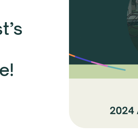
t’s
e!