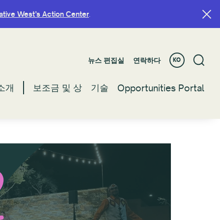
ative West’s Action Center
ative West’s Action Center
.
.
뉴스 편집실
뉴스 편집실
연락하다
연락하다
KO
KO
소개
소개
보조금 및 상
보조금 및 상
기술
기술
Opportunities Portal
Opportunities Portal