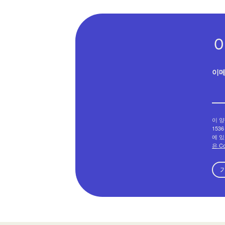
이
이 양
1536
에 있
은 C