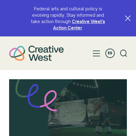
Federal arts and cultural policy is
evolving rapidly. Stay informed and
take action through
Creative West’s
Action Center
.
ES