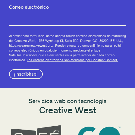
Correo electrónico
Al enviar este formulario, usted acepta recibir correos electrónicos de marketing
de: Creative West, 1536 Wynkoop St, Suite 522, Denver, CO, 80202, EE. UU.,
https://wearecreativewest.org/. Puede revocar su consentimiento para recibir
correos electrónicos en cualquier momento mediante el enlace
SafeUnsubscribe®, que se encuentra en la parte inferior de cada correo
electrónico.
Los correos electrónicos son atendidos por Constant Contact.
¡Inscribirse!
Servicios web con tecnología
Creative West