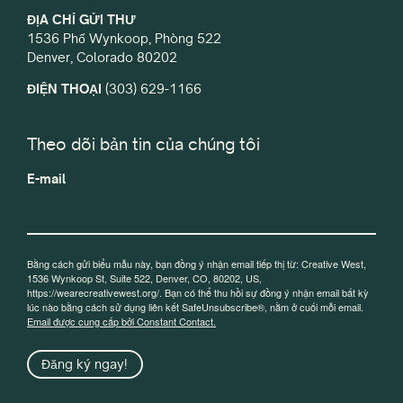
ĐỊA CHỈ GỬI THƯ
1536 Phố Wynkoop, Phòng 522
Denver, Colorado 80202
ĐIỆN THOẠI
(303) 629-1166
Theo dõi bản tin của chúng tôi
E-mail
Bằng cách gửi biểu mẫu này, bạn đồng ý nhận email tiếp thị từ: Creative West,
1536 Wynkoop St, Suite 522, Denver, CO, 80202, US,
https://wearecreativewest.org/. Bạn có thể thu hồi sự đồng ý nhận email bất kỳ
lúc nào bằng cách sử dụng liên kết SafeUnsubscribe®, nằm ở cuối mỗi email.
Email được cung cấp bởi Constant Contact.
Đăng ký ngay!