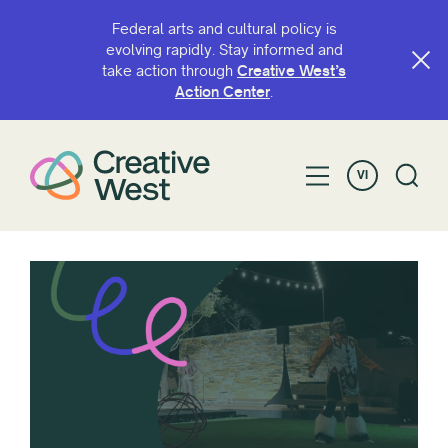
Federal arts and cultural policy is
evolving rapidly. Stay informed and
take action through
Creative West’s
Action Center
.
VI