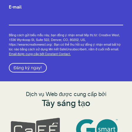
E-mail
Bằng cách gửi biểu mẫu này, bạn đồng ý nhận email tiếp thị từ: Creative West,
1536 Wynkoop St, Suite 522, Denver, CO, 80202, US,
https://wearecreativewest.org/. Bạn có thể thu hồi sự đồng ý nhận email bất kỳ
lúc nào bằng cách sử dụng liên kết SafeUnsubscribe®, nằm ở cuối mỗi email.
Email được cung cấp bởi Constant Contact.
Đăng ký ngay!
Dịch vụ Web được cung cấp bởi
Tây sáng tạo