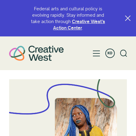
Federal arts and cultural policy is
evolving rapidly. Stay informed and
take action through
Creative West’s
Action Center
.
KO