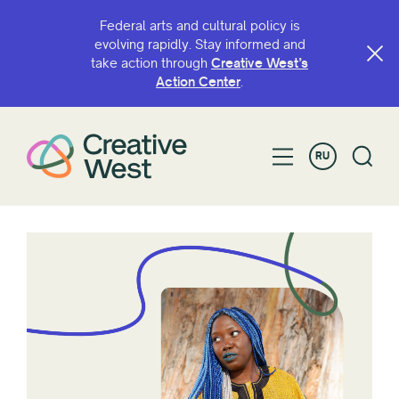
Federal arts and cultural policy is
evolving rapidly. Stay informed and
take action through
Creative West’s
Action Center
.
RU