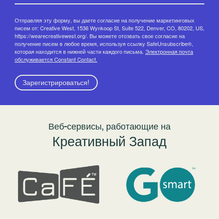
Отправляя эту форму, вы даете согласие на получение маркетинговых
писем от: Creative West, 1536 Wynkoop St, Suite 522, Denver, CO, 80202, US,
https://wearecreativewest.org/. Вы можете отозвать свое согласие на
получение писем в любое время, используя ссылку SafeUnsubscribe®,
которая находится в нижней части каждого письма.
Электронная почта
обслуживается Constant Contact.
Зарегистрироваться!
Веб-сервисы, работающие на
Креативный Запад