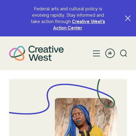
Federal arts and cultural policy is
evolving rapidly. Stay informed and
take action through
Creative West’s
Action Center
.
JA