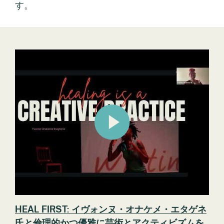
す。
HEAL FIRST: イヴォンヌ・オナケメ・エタゲネ
氏と倫理的かつ優雅に芸術とアクティビズムを