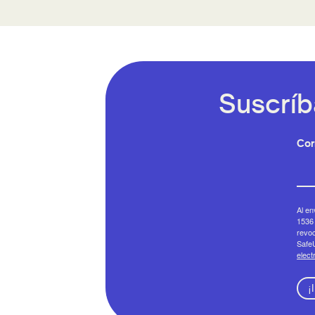
Suscríb
Cor
Al en
1536 
revoc
SafeU
elect
¡