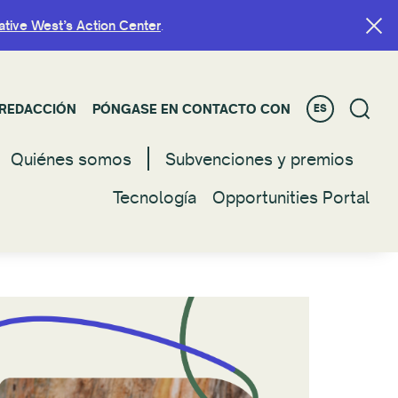
ative West’s Action Center
ative West’s Action Center
.
.
REDACCIÓN
REDACCIÓN
PÓNGASE EN CONTACTO CON
PÓNGASE EN CONTACTO CON
ES
ES
Quiénes somos
Quienes somos
Subvenciones y premios
Subvenciones y premios
Tecnología
Tecnología
Opportunities Portal
Opportunities Portal