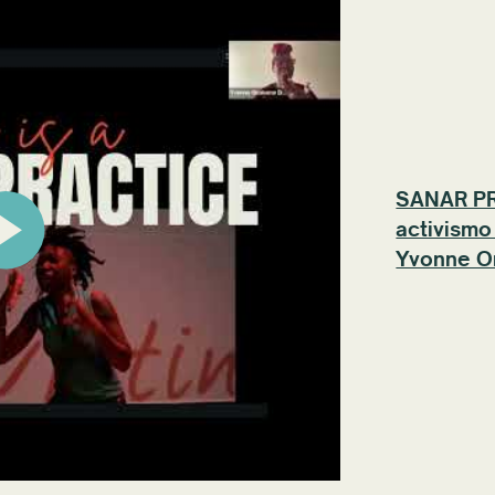
SANAR PRI
activismo
Yvonne O