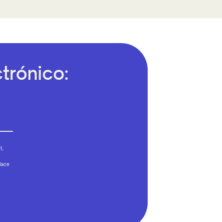
trónico:
t,
lace