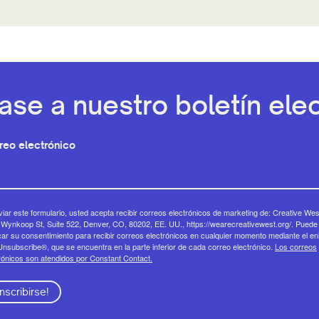
ase a nuestro boletín elec
reo electrónico
viar este formulario, usted acepta recibir correos electrónicos de marketing de: Creative Wes
Wynkoop St, Suite 522, Denver, CO, 80202, EE. UU., https://wearecreativewest.org/. Puede
ar su consentimiento para recibir correos electrónicos en cualquier momento mediante el en
nsubscribe®, que se encuentra en la parte inferior de cada correo electrónico.
Los correos
rónicos son atendidos por Constant Contact.
Inscribirse!