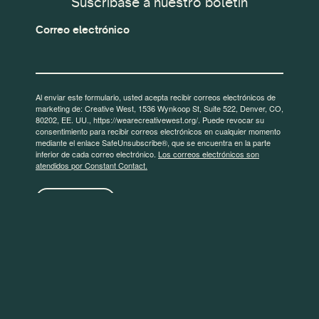
Suscríbase a nuestro boletín
Correo electrónico
Al enviar este formulario, usted acepta recibir correos electrónicos de
marketing de: Creative West, 1536 Wynkoop St, Suite 522, Denver, CO,
80202, EE. UU., https://wearecreativewest.org/. Puede revocar su
consentimiento para recibir correos electrónicos en cualquier momento
mediante el enlace SafeUnsubscribe®, que se encuentra en la parte
inferior de cada correo electrónico.
Los correos electrónicos son
atendidos por Constant Contact.
¡Inscribirse!
© 2026 Creative West
Diseño y desarrollo
Personas Personas