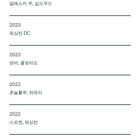
알래스카 주, 길드우드
2023
워싱턴 DC
2023
덴버, 콜로라도
2022
호놀룰루, 하와이
2022
스포캔, 워싱턴