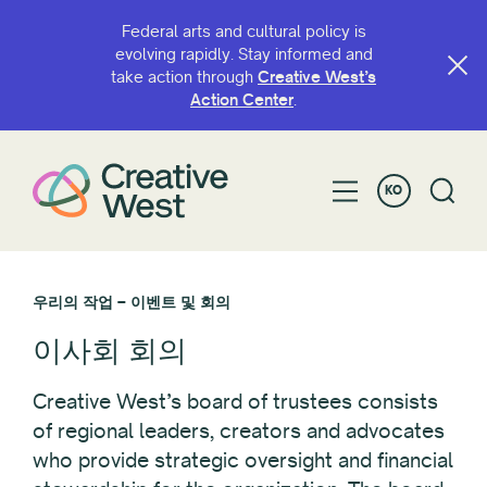
Federal arts and cultural policy is
evolving rapidly. Stay informed and
take action through
Creative West’s
Action Center
.
KO
우리의 작업 – 이벤트 및 회의
이사회 회의
Creative West’s board of trustees consists
of regional leaders, creators and advocates
who provide strategic oversight and financial