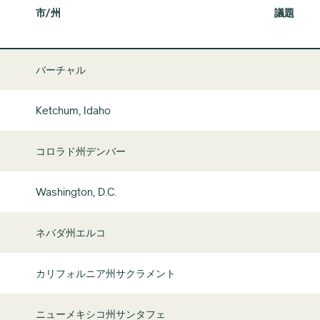
市/州
議題
バーチャル
Ketchum, Idaho
コロラド州デンバー
Washington, D.C.
ネバダ州エルコ
カリフォルニア州サクラメント
ニューメキシコ州サンタフェ