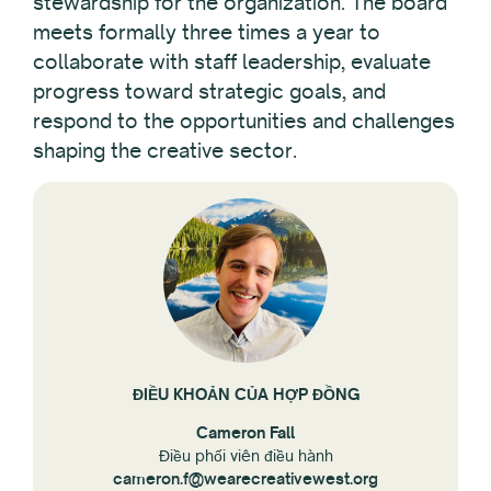
stewardship for the organization. The board
meets formally three times a year to
collaborate with staff leadership, evaluate
progress toward strategic goals, and
respond to the opportunities and challenges
shaping the creative sector.
ĐIỀU KHOẢN CỦA HỢP ĐỒNG
Cameron Fall
Điều phối viên điều hành
cameron.f@wearecreativewest.org