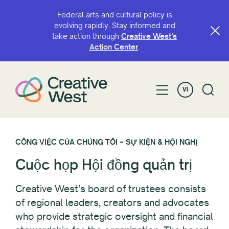
Federal arts and cultural policy is
evolving rapidly. Stay informed and
take action through
Creative West’s
Action Center
.
VI
CÔNG VIỆC CỦA CHÚNG TÔI – SỰ KIỆN & HỘI NGHỊ
Cuộc họp Hội đồng quản trị
Creative West’s board of trustees consists
of regional leaders, creators and advocates
who provide strategic oversight and financial