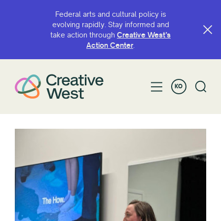
Federal arts and cultural policy is
evolving rapidly. Stay informed and
take action through
Creative West’s
Action Center
.
KO