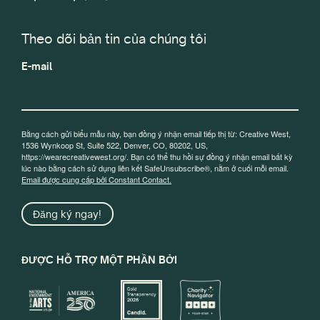
Theo dõi bản tin của chúng tôi
E-mail
Bằng cách gửi biểu mẫu này, bạn đồng ý nhận email tiếp thị từ: Creative West,
1536 Wynkoop St, Suite 522, Denver, CO, 80202, US,
https://wearecreativewest.org/. Bạn có thể thu hồi sự đồng ý nhận email bất kỳ
lúc nào bằng cách sử dụng liên kết SafeUnsubscribe®, nằm ở cuối mỗi email.
Email được cung cấp bởi Constant Contact.
Đăng ký ngay!
ĐƯỢC HỖ TRỢ MỘT PHẦN BỞI