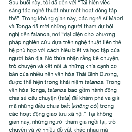
Sau buổi này, tôi đã đến với “Tái hiện việc
sáng tác nghệ thuật như một hoạt động tập
thể”. Trong không gian này, các nghệ sĩ Māori
và Tonga đã mời những người tham dự hội
nghị đến falanoa, nơi “đại diện cho phương
pháp nghiên cứu dựa trên nghệ thuật liên thế
hệ phù hợp với cách hiểu biết và học tập của
người bản địa. Nó thừa nhận rằng kể chuyện,
trò chuyện và kết nối là những khía cạnh cơ
bản của nhiều nền văn hóa Thái Bình Dương,
được thể hiện trong khái niệm
talanoa.
Trong
văn hóa Tonga,
talanoa
bao gồm hành động
chia sẻ câu chuyện (
tala
) để khám phá và giải
mã những điều chưa biết (
không có
) trong
các hoạt động giao lưu xã hội.” Tại không
gian này, những người tham gia ngồi lại, trò
chuyện và vẽ nhiều đồ vật khác nhau mà