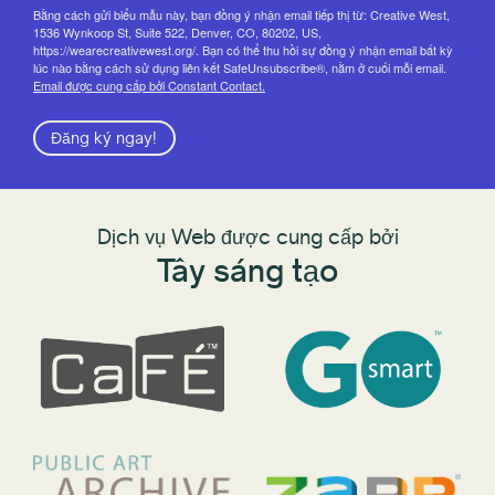
Bằng cách gửi biểu mẫu này, bạn đồng ý nhận email tiếp thị từ: Creative West,
1536 Wynkoop St, Suite 522, Denver, CO, 80202, US,
https://wearecreativewest.org/. Bạn có thể thu hồi sự đồng ý nhận email bất kỳ
lúc nào bằng cách sử dụng liên kết SafeUnsubscribe®, nằm ở cuối mỗi email.
Email được cung cấp bởi Constant Contact.
Đăng ký ngay!
Dịch vụ Web được cung cấp bởi
Tây sáng tạo