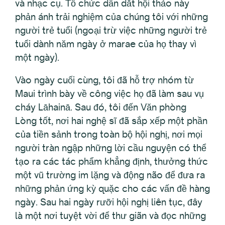
và nhạc cụ. Tổ chức dẫn dắt hội thảo này
phản ánh trải nghiệm của chúng tôi với những
người trẻ tuổi (ngoại trừ việc những người trẻ
tuổi dành năm ngày ở marae của họ thay vì
một ngày).
Vào ngày cuối cùng, tôi đã hỗ trợ nhóm từ
Maui trình bày về công việc họ đã làm sau vụ
cháy Lāhainā. Sau đó, tôi đến Văn phòng
Lòng tốt, nơi hai nghệ sĩ đã sắp xếp một phần
của tiền sảnh trong toàn bộ hội nghị, nơi mọi
người tràn ngập những lời cầu nguyện có thể
tạo ra các tác phẩm khẳng định, thưởng thức
một vũ trường im lặng và động não để đưa ra
những phản ứng kỳ quặc cho các vấn đề hàng
ngày. Sau hai ngày rưỡi hội nghị liên tục, đây
là một nơi tuyệt vời để thư giãn và đọc những