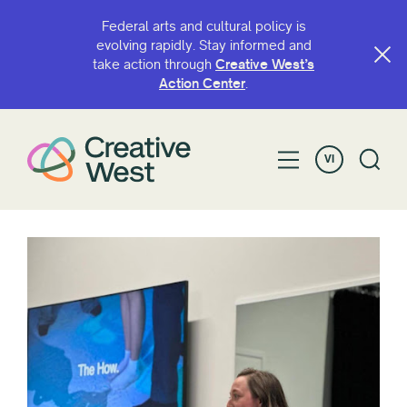
Federal arts and cultural policy is
evolving rapidly. Stay informed and
take action through
Creative West’s
Action Center
.
VI