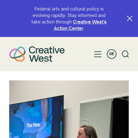
Federal arts and cultural policy is
evolving rapidly. Stay informed and
take action through
Creative West’s
Action Center
.
DE