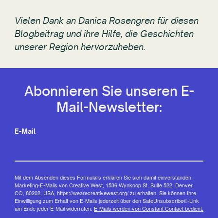
Vielen Dank an Danica Rosengren für diesen
Blogbeitrag und ihre Hilfe, die Geschichten
unserer Region hervorzuheben.
Abonnieren Sie unseren E-
Mail-Newsletter:
E-Mail
Mit dem Absenden dieses Formulars erklären Sie sich damit einverstanden,
Marketing-E-Mails von Creative West, 1536 Wynkoop St, Suite 522, Denver,
CO, 80202, USA, https://wearecreativewest.org/ zu erhalten. Sie können Ihre
Einwilligung zum Erhalt von E-Mails jederzeit über den SafeUnsubscribe®-Link
am Ende jeder E-Mail widerrufen.
E-Mails werden von Constant Contact bedient.