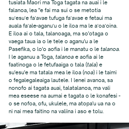
tusiata Maori ma Toga tagata na auai i le
falanoa, lea "e fai ma sui o se metotia
suʻesuʻe faʻavae tufuga faʻavae e fetaui ma
auala faʻale-aganuʻu o le iloa ma le aʻoaʻoina.
E iloa ai o tala, talanoaga, ma so'otaga o
vaega taua ia o le tele o aganu'u a le
Pasefika, o lo'o aofia i le manatu o le
talanoa.
I le aganuu a Toga,
talanoa
e aofia ai le
faatinoga o le fetufaaiga o tala (
tala
) e
su'esu'e ma tatala mea le iloa (
noa
) i le taimi
o fegalegaleaiga lautele. I lenei avanoa, sa
nonofo ai tagata auai, talatalanoa, ma vali
mea eseese na aumai e tagata o le konafesi -
o se nofoa, ofu, ukulele, ma atopa'u ua na o
ni nai mea faitino na valiina i aso e tolu.