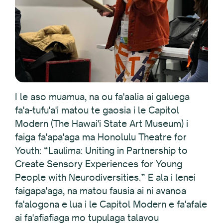
I le aso muamua, na ou fa'aalia ai galuega
fa'a-tufu'a'i matou te gaosia i le Capitol
Modern (The Hawai'i State Art Museum) i
faiga fa'apa'aga ma Honolulu Theatre for
Youth: “Laulima: Uniting in Partnership to
Create Sensory Experiences for Young
People with Neurodiversities.” E ala i lenei
faigapa'aga, na matou fausia ai ni avanoa
fa'alogona e lua i le Capitol Modern e fa'afale
ai fa'afiafiaga mo tupulaga talavou