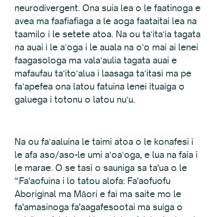
neurodivergent. Ona suia lea o le faatinoga e
avea ma faafiafiaga a le aoga faataitai lea na
taamilo i le setete atoa. Na ou taʻitaʻia tagata
na auai i le aʻoga i le auala na oʻo mai ai lenei
faagasologa ma valaʻaulia tagata auai e
mafaufau taʻitoʻalua i laasaga taʻitasi ma pe
faʻapefea ona latou fatuina lenei ituaiga o
galuega i totonu o latou nuʻu.
Na ou faʻaaluina le taimi atoa o le konafesi i
le afa aso/aso-le umi aʻoaʻoga, e lua na faia i
le marae. O se tasi o sauniga sa ta'ua o le
“Fa'aofuina i lo tatou alofa: Fa'aofuofu
Aboriginal ma Māori e fai ma saite mo le
fa'amasinoga fa'aagafesootai ma suiga o