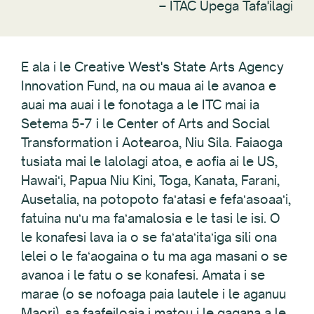
–
ITAC Upega Tafa'ilagi
E ala i le Creative West's State Arts Agency
Innovation Fund, na ou maua ai le avanoa e
auai ma auai i le fonotaga a le ITC mai ia
Setema 5-7 i le Center of Arts and Social
Transformation i Aotearoa, Niu Sila. Faiaoga
tusiata mai le lalolagi atoa, e aofia ai le US,
Hawaiʻi, Papua Niu Kini, Toga, Kanata, Farani,
Ausetalia, na potopoto faʻatasi e fefaʻasoaaʻi,
fatuina nuʻu ma faʻamalosia e le tasi le isi. O
le konafesi lava ia o se faʻataʻitaʻiga sili ona
lelei o le faʻaogaina o tu ma aga masani o se
avanoa i le fatu o se konafesi. Amata i se
marae (o se nofoaga paia lautele i le aganuu
Maori), sa faafeiloaia i matou i le gagana a le