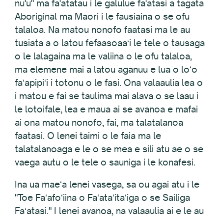
nu'u" ma fa'atatau i le galulue fa'atasi a tagata
Aboriginal ma Maori i le fausiaina o se ofu
talaloa. Na matou nonofo faatasi ma le au
tusiata a o latou fefaasoaaʻi le tele o tausaga
o le lalagaina ma le valiina o le ofu talaloa,
ma elemene mai a latou aganuu e lua o loʻo
faʻapipiʻi i totonu o le fasi. Ona valaaulia lea o
i matou e fai se taulima mai alava o se laau i
le lotoifale, lea e maua ai se avanoa e mafai
ai ona matou nonofo, fai, ma talatalanoa
faatasi. O lenei taimi o le faia ma le
talatalanoaga e le o se mea e sili atu ae o se
vaega autu o le tele o sauniga i le konafesi.
Ina ua maeʻa lenei vasega, sa ou agai atu i le
"Toe Faʻafoʻiina o Faʻataʻitaʻiga o se Sailiga
Faʻatasi." I lenei avanoa, na valaaulia ai e le au