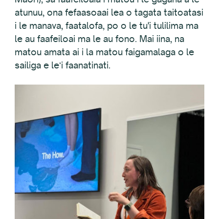
atunuu, ona fefaasoaai lea o tagata taitoatasi
i le manava, faatalofa, po o le tu'i tulilima ma
le au faafeiloai ma le au fono. Mai iina, na
matou amata ai i la matou faigamalaga o le
sailiga e leʻi faanatinati.