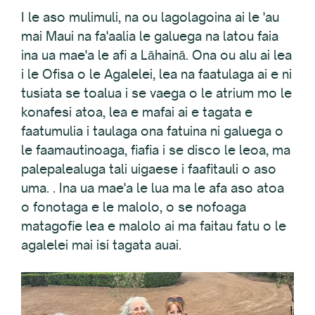
I le aso mulimuli, na ou lagolagoina ai le 'au
mai Maui na fa'aalia le galuega na latou faia
ina ua mae'a le afi a Lāhainā. Ona ou alu ai lea
i le Ofisa o le Agalelei, lea na faatulaga ai e ni
tusiata se toalua i se vaega o le atrium mo le
konafesi atoa, lea e mafai ai e tagata e
faatumulia i taulaga ona fatuina ni galuega o
le faamautinoaga, fiafia i se disco le leoa, ma
palepalealuga tali uigaese i faafitauli o aso
uma. . Ina ua mae'a le lua ma le afa aso atoa
o fonotaga e le malolo, o se nofoaga
matagofie lea e malolo ai ma faitau fatu o le
agalelei mai isi tagata auai.