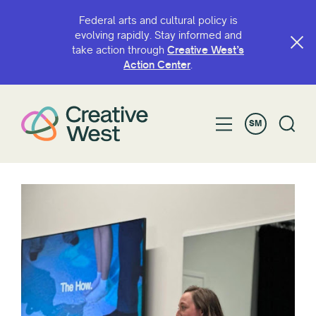
Federal arts and cultural policy is
evolving rapidly. Stay informed and
take action through
Creative West’s
Action Center
.
SM