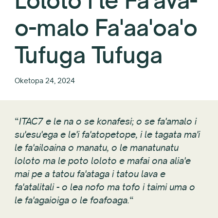
Loloto i le Fa'ava-
o-malo Fa'aa'oa'o
Tufuga Tufuga
Oketopa 24, 2024
“
ITAC7 e le na o se konafesi; o se fa'amalo i
su'esu'ega e le'i fa'atopetope, i le tagata ma'i
le fa'ailoaina o manatu, o le manatunatu
loloto ma le poto loloto e mafai ona alia'e
mai pe a tatou fa'ataga i tatou lava e
fa'atalitali - o lea nofo ma tofo i taimi uma o
le fa'agaioiga o le foafoaga.
“