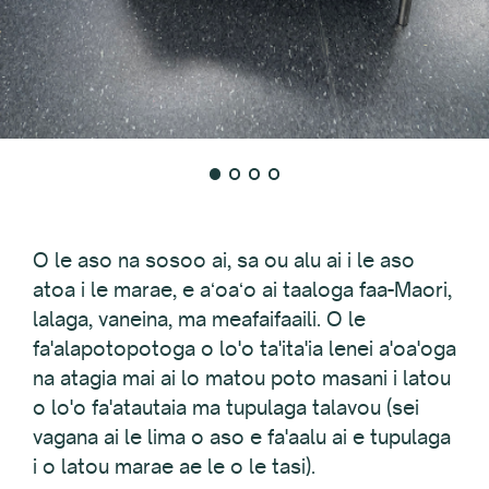
O le aso na sosoo ai, sa ou alu ai i le aso
atoa i le marae, e aʻoaʻo ai taaloga faa-Maori,
lalaga, vaneina, ma meafaifaaili. O le
fa'alapotopotoga o lo'o ta'ita'ia lenei a'oa'oga
na atagia mai ai lo matou poto masani i latou
o lo'o fa'atautaia ma tupulaga talavou (sei
vagana ai le lima o aso e fa'aalu ai e tupulaga
i o latou marae ae le o le tasi).