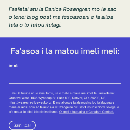
Faafetai atu ia Danica Rosengren mo le sao
o lenei blog post ma fesoasoani e faʻailoa
tala o lo tatou itulagi.
Fa'asoa i la matou imeli meli:
imeli
E ala i le tu'uina atu o lenei fomu, ua e malie e maua mai imeli tau maketi mai:
Creative West, 1536 Wynkoop St, Suite 522, Denver, CO, 80202, US,
https://wearecreativewest.org/. E mafai ona e fa'aleaogaina lou fa'atagaga e
maua ai imeli i so'o se taimi e ala ile fa'aogaina ole SafeUnsubscribe® so'oga, o
lo'o maua ile pito i lalo ole imeli uma.
O imeli e tautuaina e Constant Contact.
Saini loa!