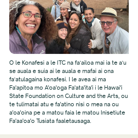
O le Konafesi a le ITC na faʻailoa mai ia te aʻu
se auala e suia ai le auala e mafai ai ona
faʻatulagaina konafesi. I le avea ai ma
Fa'apitoa mo A'oa'oga Fa'ata'ita'i i le Hawai'i
State Foundation on Culture and the Arts, ou
te tulimatai atu e fa'atino nisi o mea na ou
a'oa'oina pe a matou faia le matou Inisetiute
Fa'aa'oa'o Tusiata faaletausaga.