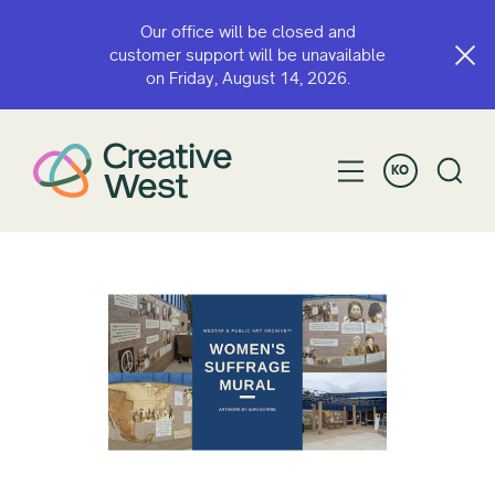
Our office will be closed and
customer support will be unavailable
on Friday, August 14, 2026.
KO