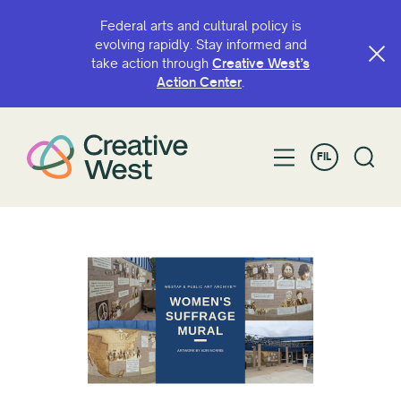
Federal arts and cultural policy is
evolving rapidly. Stay informed and
take action through
Creative West’s
Action Center
.
FIL