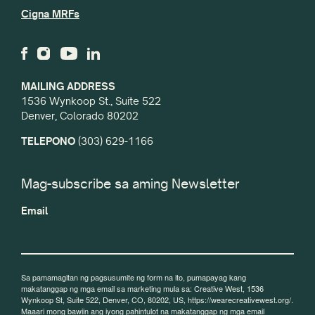
Cigna MRFs
MAILING ADDRESS
1536 Wynkoop St., Suite 522
Denver, Colorado 80202
TELEPONO
(303) 629-1166
Mag-subscribe sa aming Newsletter
Email
Sa pamamagitan ng pagsusumite ng form na ito, pumapayag kang
makatanggap ng mga email sa marketing mula sa: Creative West, 1536
Wynkoop St, Suite 522, Denver, CO, 80202, US, https://wearecreativewest.org/.
Maaari mong bawiin ang iyong pahintulot na makatanggap ng mga email