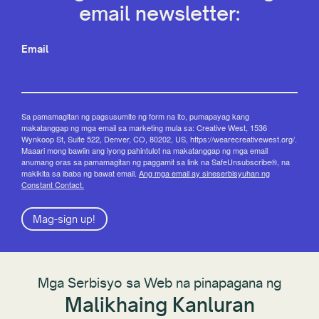
email newsletter:
Email
Sa pamamagitan ng pagsusumite ng form na ito, pumapayag kang
makatanggap ng mga email sa marketing mula sa: Creative West, 1536
Wynkoop St, Suite 522, Denver, CO, 80202, US, https://wearecreativewest.org/.
Maaari mong bawiin ang iyong pahintulot na makatanggap ng mga email
anumang oras sa pamamagitan ng paggamit sa link na SafeUnsubscribe®, na
makikita sa ibaba ng bawat email.
Ang mga email ay sineserbisyuhan ng
Constant Contact.
Mag-sign up!
Mga Serbisyo sa Web na pinapagana ng
Malikhaing Kanluran