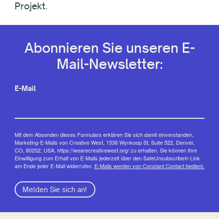
Projekt.
Abonnieren Sie unseren E-
Mail-Newsletter:
E-Mail
Mit dem Absenden dieses Formulars erklären Sie sich damit einverstanden,
Marketing-E-Mails von Creative West, 1536 Wynkoop St, Suite 522, Denver,
CO, 80202, USA, https://wearecreativewest.org/ zu erhalten. Sie können Ihre
Einwilligung zum Erhalt von E-Mails jederzeit über den SafeUnsubscribe®-Link
am Ende jeder E-Mail widerrufen.
E-Mails werden von Constant Contact bedient.
Melden Sie sich an!