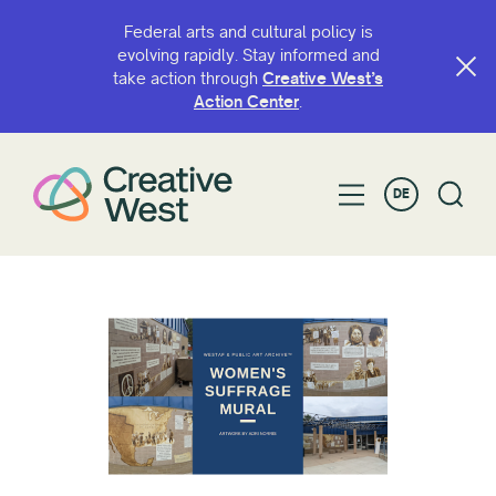
Federal arts and cultural policy is
evolving rapidly. Stay informed and
take action through
Creative West’s
Action Center
.
DE