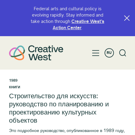
Federal arts and cultural policy is
evolving rapidly. Stay informed and
take action through
Creative West’s
Action Center
.
RU
1989
КНИГИ
Строительство для искусств:
руководство по планированию и
проектированию культурных
объектов
Это подробное руководство, опубликованное в 1989 году,