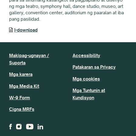
ng mga teatro, symphony hall, dance studio, museo, art
gallery, convention center, auditorium ng paaralan at iba
pang pasilidad.
I-download
Makipag-ugnayan /
Accessibility
Suporta
Patakaran sa Privacy
Mga karera
Mga cookies
Mga Media Kit
Mga Tuntunin at
W-9 Form
Kundisyon
Cigna MRFs