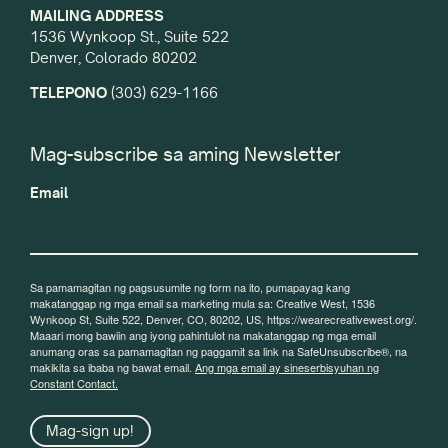
MAILING ADDRESS
1536 Wynkoop St., Suite 522
Denver, Colorado 80202
TELEPONO
(303) 629-1166
Mag-subscribe sa aming Newsletter
Email
Sa pamamagitan ng pagsusumite ng form na ito, pumapayag kang
makatanggap ng mga email sa marketing mula sa: Creative West, 1536
Wynkoop St, Suite 522, Denver, CO, 80202, US, https://wearecreativewest.org/.
Maaari mong bawiin ang iyong pahintulot na makatanggap ng mga email
anumang oras sa pamamagitan ng paggamit sa link na SafeUnsubscribe®, na
makikita sa ibaba ng bawat email.
Ang mga email ay sineserbisyuhan ng
Constant Contact.
Mag-sign up!