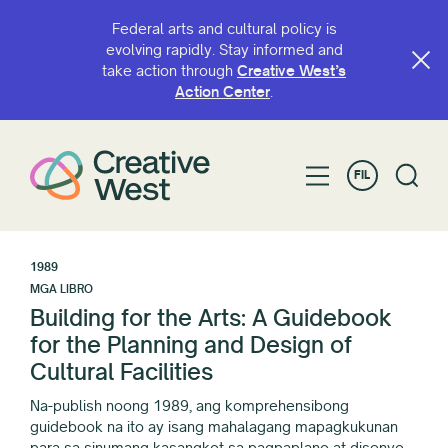
Federal arts and cultural policy is
evolving rapidly. Stay informed and
take action through
Creative West’s
Action Center
.
FIL
1989
MGA LIBRO
Building for the Arts: A Guidebook
for the Planning and Design of
Cultural Facilities
Na-publish noong 1989, ang komprehensibong
guidebook na ito ay isang mahalagang mapagkukunan
para sa sinumang kasangkot sa pagpaplano at disenyo